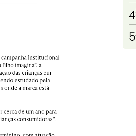
4
5
a campanha institucional
 filho imagina”, a
ação das crianças em
 sendo estudado pela
es onde a marca está
or cerca de um ano para
rianças consumidoras”.
 feminino, com atuação