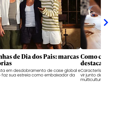
as de Dia dos Pais: marcas
Como criati
rias
destacam n
ta em desdobramento de case global e
Características
 faz sua estreia como embaixador da
vir junto de hab
multiculturais