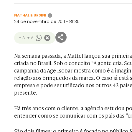
NATHALIE URSINI
i
24 de novembro de 2011 - 8h30
- A
+ A
Na semana passada, a Mattel lançou sua primeir
criada no Brasil. Sob o conceito “A gente cria. Seu
campanha da Age Isobar mostra como é a imagin
relação aos brinquedos da marca. O caso já está
empresa e pode ser utilizado nos outros 43 país
presente.
Há três anos com o cliente, a agência estudou p
entender como se comunicar com os pais das “c
São dois filmes: o primeiro é focado no público