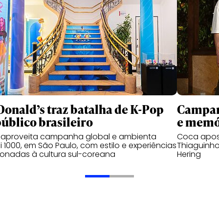
onald’s traz batalha de K-Pop
Campanh
público brasileiro
e memó
 aproveita campanha global e ambienta
Coca apos
 1000, em São Paulo, com estilo e experiências
Thiaguinho
ionadas à cultura sul-coreana
Hering