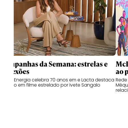
Campanhas da Semana: estrelas e
McD
conexões
ao 
Copa Energia celebra 70 anos em e Lacta destaca
Rede
o afeto em filme estrelado por Ivete Sangalo
Méqui
relac