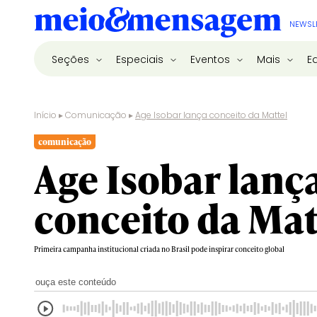
NEWSL
Seções
Especiais
Eventos
Mais
E
Início
▸
Comunicação
▸
Age Isobar lança conceito da Mattel
comunicação
Age Isobar lanç
conceito da Mat
Primeira campanha institucional criada no Brasil pode inspirar conceito global
ouça este conteúdo