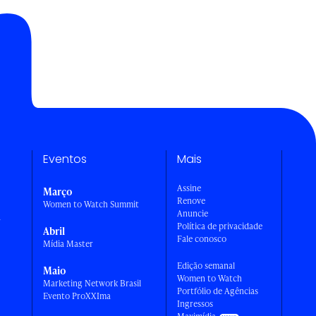
Eventos
Mais
Assine
Março
Renove
Women to Watch Summit
Anuncie
a
Política de privacidade
Abril
Fale conosco
Mídia Master
Edição semanal
Maio
Women to Watch
Marketing Network Brasil
Portfólio de Agências
Evento ProXXIma
Ingressos