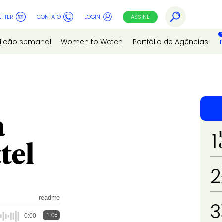
ETTER
CONTATO
LOGIN
ASSINE
I
dição semanal
Women to Watch
Portfólio de Agências
a
1
tel
2
readme
3
1.0x
0:00