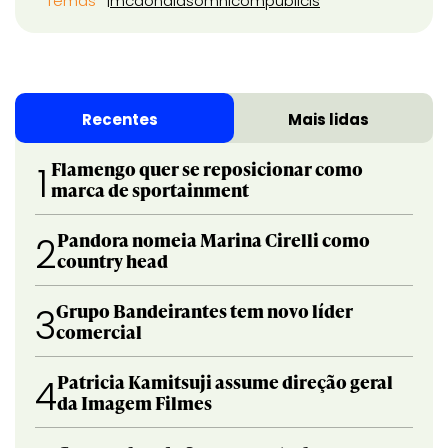
Temas
mcdonalds
omnicom
publicis
Recentes
Mais lidas
Flamengo quer se reposicionar como
1
marca de sportainment
Pandora nomeia Marina Cirelli como
2
country head
Grupo Bandeirantes tem novo líder
3
comercial
Patricia Kamitsuji assume direção geral
4
da Imagem Filmes