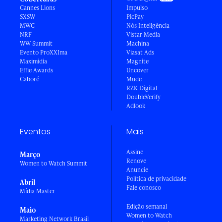
Cannes Lions
Impulso
SXSW
PicPay
MWC
Nós Inteligência
NRF
Vistar Media
WW Summit
Machina
Evento ProXXIma
Viasat Ads
Maximídia
Magnite
Effie Awards
Uncover
Caboré
Mude
RZK Digital
DoubleVerify
Adlook
Eventos
Mais
Assine
Março
Renove
Women to Watch Summit
Anuncie
Política de privacidade
Abril
Fale conosco
Mídia Master
Edição semanal
Maio
Women to Watch
Marketing Network Brasil