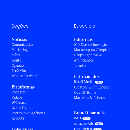
Seções
Especiais
Notícias
Editoriais
Comunicação
100 Dias de Inovação
Marketing
Marketing na Olimpíada
Mídia
Drops Agências &
Gente
Anunciantes
Opinião
Talento
ProXXIma
Women To Watch
Patrocinados
Retail Media
Plataformas
Creators & Influencers
Podcasts
Out-Of-Home
Vídeos
Martechs & Adtechs
Webinars
Banca Digital
Brand Channels
Portfólio de Agências
IMO
Reports
Amazon Ads
Coberturas
OPL Digital