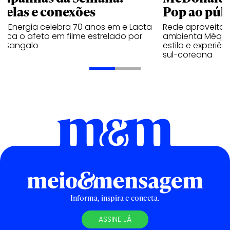
trelas e conexões
Pop ao públ
a Energia celebra 70 anos em e Lacta
Rede aproveita
aca o afeto em filme estrelado por
ambienta Méqui 
te Sangalo
estilo e experiên
sul-coreana
Informa, inspira e conecta.
ASSINE JÁ