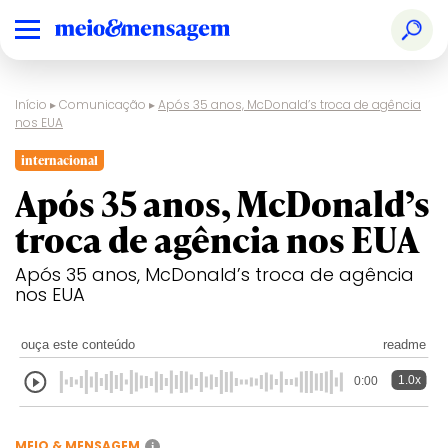
Início
▸
Comunicação
▸
Após 35 anos, McDonald’s troca de agência
nos EUA
internacional
Após 35 anos, McDonald’s
troca de agência nos EUA
Após 35 anos, McDonald’s troca de agência
nos EUA
ouça este conteúdo
readme
1.0x
0:00
MEIO & MENSAGEM
i