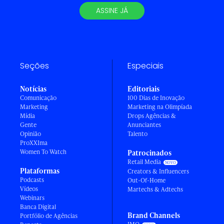
ASSINE JÁ
Seções
Especiais
Notícias
Editoriais
Comunicação
100 Dias de Inovação
Marketing
Marketing na Olimpíada
Mídia
Drops Agências &
Gente
Anunciantes
Opinião
Talento
ProXXIma
Women To Watch
Patrocinados
Retail Media
Plataformas
Creators & Influencers
Podcasts
Out-Of-Home
Vídeos
Martechs & Adtechs
Webinars
Banca Digital
Brand Channels
Portfólio de Agências