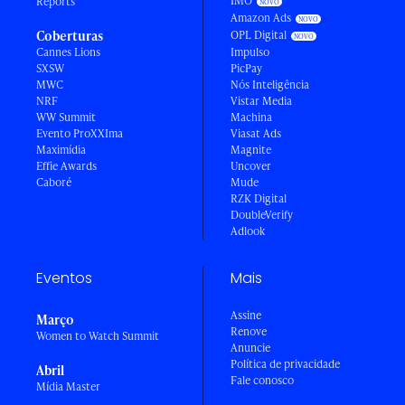
IMO
Reports
Amazon Ads
Coberturas
OPL Digital
Cannes Lions
Impulso
SXSW
PicPay
MWC
Nós Inteligência
NRF
Vistar Media
WW Summit
Machina
Evento ProXXIma
Viasat Ads
Maximídia
Magnite
Effie Awards
Uncover
Caboré
Mude
RZK Digital
DoubleVerify
Adlook
Eventos
Mais
Assine
Março
Renove
Women to Watch Summit
Anuncie
Política de privacidade
Abril
Fale conosco
Mídia Master