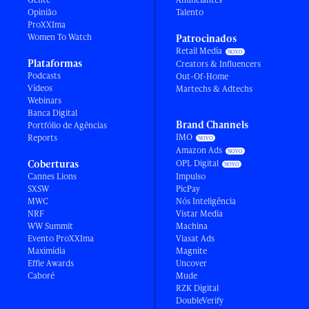
Opinião
Talento
ProXXIma
Women To Watch
Patrocinados
Retail Media
Plataformas
Creators & Influencers
Podcasts
Out-Of-Home
Vídeos
Martechs & Adtechs
Webinars
Banca Digital
Brand Channels
Portfólio de Agências
IMO
Reports
Amazon Ads
Coberturas
OPL Digital
Cannes Lions
Impulso
SXSW
PicPay
MWC
Nós Inteligência
NRF
Vistar Media
WW Summit
Machina
Evento ProXXIma
Viasat Ads
Maximídia
Magnite
Effie Awards
Uncover
Caboré
Mude
RZK Digital
DoubleVerify