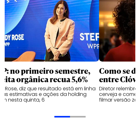
P: no primeiro semestre,
Como se de
ceita orgânica recua 5,6%
entre Clóvi
y Rose, diz que resultado está em linha
Diretor relembra
 as estimativas e ações da holding
cerveja e comen
em nesta quinta, 6
filmar versão zer