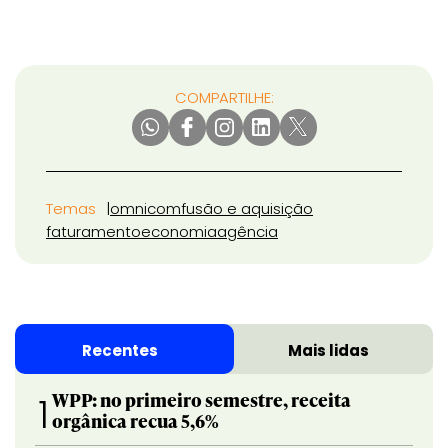
COMPARTILHE:
Temas
omnicom
fusão e aquisição
faturamento
economia
agência
Recentes
Mais lidas
WPP: no primeiro semestre, receita
1
orgânica recua 5,6%