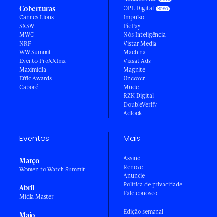
Coberturas
OPL Digital
Cannes Lions
Impulso
SXSW
PicPay
MWC
Nós Inteligência
NRF
Vistar Media
WW Summit
Machina
Evento ProXXIma
Viasat Ads
Maximídia
Magnite
Effie Awards
Uncover
Caboré
Mude
RZK Digital
DoubleVerify
Adlook
Eventos
Mais
Assine
Março
Renove
Women to Watch Summit
Anuncie
Política de privacidade
Abril
Fale conosco
Mídia Master
Edição semanal
Maio