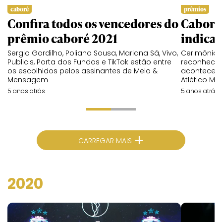
caboré
prêmios
Confira todos os vencedores do
Caboré:
prêmio caboré 2021
indicad
Sergio Gordilho, Poliana Sousa, Mariana Sá, Vivo,
Cerimônia 
Publicis, Porta dos Fundos e TikTok estão entre
reconhecim
os escolhidos pelos assinantes de Meio &
acontece n
Mensagem
Atlético Mo
5 anos atrás
5 anos atrás
+
CARREGAR MAIS
2020