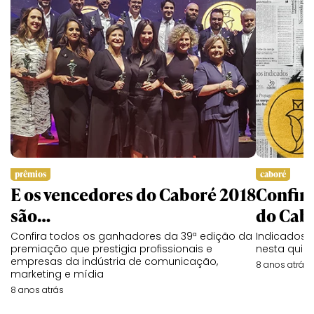
prêmios
caboré
E os vencedores do Caboré 2018
Confira
são…
do Cab
Confira todos os ganhadores da 39ª edição da
Indicados 
premiação que prestigia profissionais e
nesta quint
empresas da indústria de comunicação,
8 anos atrás
marketing e mídia
8 anos atrás