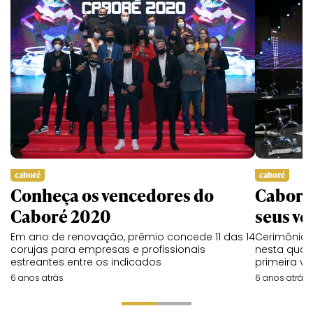
caboré
caboré
Conheça os vencedores do
Caboré 
Caboré 2020
seus v
Em ano de renovação, prêmio concede 11 das 14
Cerimônia 
corujas para empresas e profissionais
nesta quart
estreantes entre os indicados
primeira ve
6 anos atrás
6 anos atrás