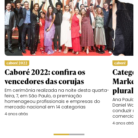
caboré 2022
caboré
Caboré 2022: confira os
Categor
vencedores das corujas
Market
plurali
Em cerimônia realizada na noite desta quarta-
feira, 7, em São Paulo, a premiação
Ana Paula C
homenageou profissionais e empresas do
Daniel Wak
mercado nacional em 14 categorias
conduzir m
4 anos atrás
comercial
4 anos atrás