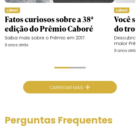
caboré
caboré
Fatos curiosos sobre a 38ª
Você sa
edição do Prêmio Caboré
do tro
Saiba mais sobre o Prêmio em 2017.
Descubra c
maior Prêm
9 anos atrás
9 anos atrás
+
CARREGAR MAIS
Perguntas Frequentes