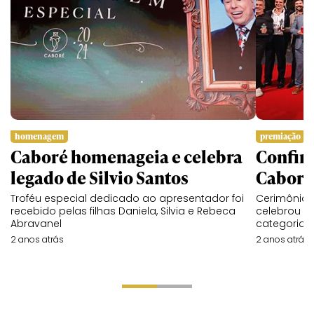
homenagem
premiação
Caboré homenageia e celebra
Confira
legado de Silvio Santos
Caboré
Troféu especial dedicado ao apresentador foi
Cerimônia r
recebido pelas filhas Daniela, Silvia e Rebeca
celebrou p
Abravanel
categorias
2 anos atrás
2 anos atrás