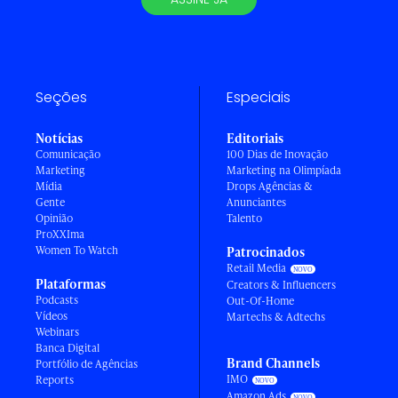
Seções
Especiais
Notícias
Editoriais
Comunicação
100 Dias de Inovação
Marketing
Marketing na Olimpíada
Mídia
Drops Agências &
Gente
Anunciantes
Opinião
Talento
ProXXIma
Women To Watch
Patrocinados
Retail Media
Plataformas
Creators & Influencers
Podcasts
Out-Of-Home
Vídeos
Martechs & Adtechs
Webinars
Banca Digital
Brand Channels
Portfólio de Agências
IMO
Reports
Amazon Ads