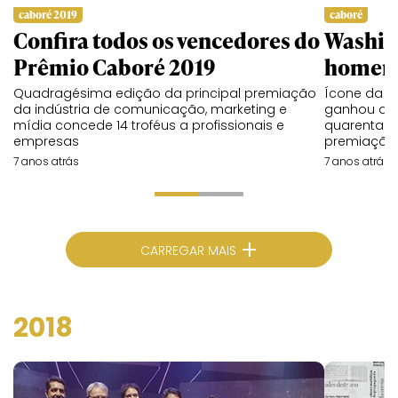
caboré 2019
caboré
Confira todos os vencedores do
Washing
Prêmio Caboré 2019
homena
Quadragésima edição da principal premiação
Ícone da pu
da indústria de comunicação, marketing e
ganhou a p
mídia concede 14 troféus a profissionais e
quarenta a
empresas
premiação
7 anos atrás
7 anos atrás
+
CARREGAR MAIS
2018