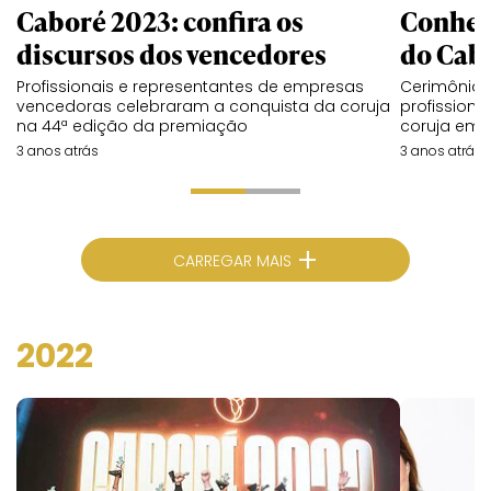
Caboré 2023: confira os
Conheç
discursos dos vencedores
do Cab
Profissionais e representantes de empresas
Cerimônia 
vencedoras celebraram a conquista da coruja
profission
na 44ª edição da premiação
coruja em 
3 anos atrás
3 anos atrás
+
CARREGAR MAIS
2022