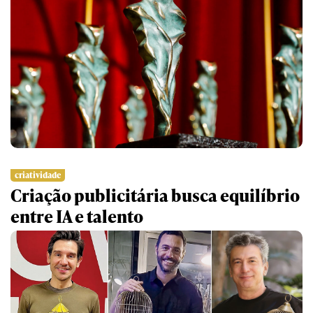
criatividade
p
Criação publicitária busca equilíbrio
Q
entre IA e talento