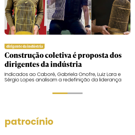
dirigente da indústria
m
Construção coletiva é proposta dos
O
dirigentes da indústria
C
Indicados ao Caboré, Gabriela Onofre, Luiz Lara e
N
Sérgio Lopes analisam a redefinição da liderança
A
d
patrocínio