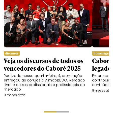
discursos
homenagem
Veja os discursos de todos os
Caboré 
vencedores do Caboré 2025
legado 
Realizada nessa quarta-feira, 4, premiação
Empresa re
entregou as corujas à AlmapBBDO, Mercado
contribuiç
Livre e outras profissionais e profissionais do
conteúdo n
mercado
8 meses atrá
8 meses atrás