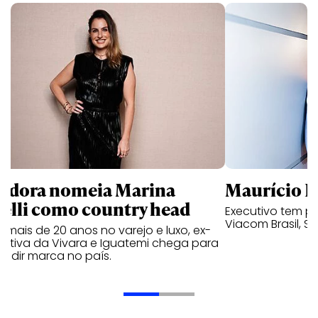
ndora nomeia Marina
Maurício K
relli como country head
Executivo tem pa
Viacom Brasil, So
mais de 20 anos no varejo e luxo, ex-
cutiva da Vivara e Iguatemi chega para
andir marca no país.