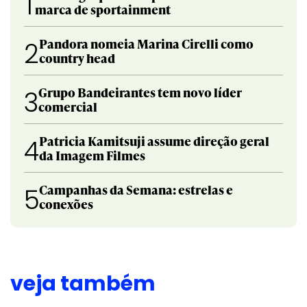
1
marca de sportainment
Pandora nomeia Marina Cirelli como
2
country head
Grupo Bandeirantes tem novo líder
3
comercial
Patricia Kamitsuji assume direção geral
4
da Imagem Filmes
Campanhas da Semana: estrelas e
5
conexões
veja também