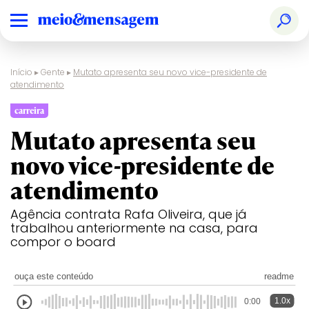
Início
▸
Gente
▸
Mutato apresenta seu novo vice-presidente de
atendimento
carreira
Mutato apresenta seu
novo vice-presidente de
atendimento
Agência contrata Rafa Oliveira, que já
trabalhou anteriormente na casa, para
compor o board
ouça este conteúdo
readme
1.0x
0:00