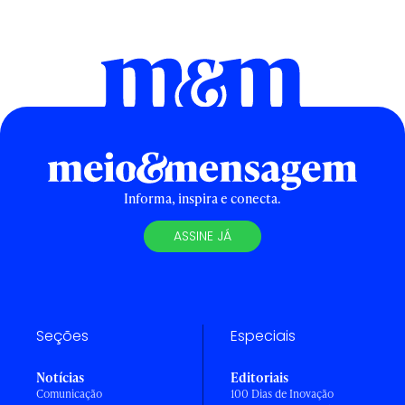
Informa, inspira e conecta.
ASSINE JÁ
Seções
Especiais
Notícias
Editoriais
Comunicação
100 Dias de Inovação