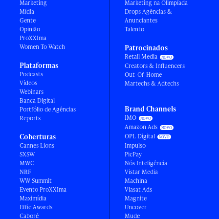
Marketing
Marketing na Olimpíada
Mídia
Drops Agências &
Gente
Anunciantes
Opinião
Talento
ProXXIma
Women To Watch
Patrocinados
Retail Media
Plataformas
Creators & Influencers
Podcasts
Out-Of-Home
Vídeos
Martechs & Adtechs
Webinars
Banca Digital
Brand Channels
Portfólio de Agências
IMO
Reports
Amazon Ads
Coberturas
OPL Digital
Cannes Lions
Impulso
SXSW
PicPay
MWC
Nós Inteligência
NRF
Vistar Media
WW Summit
Machina
Evento ProXXIma
Viasat Ads
Maximídia
Magnite
Effie Awards
Uncover
Caboré
Mude