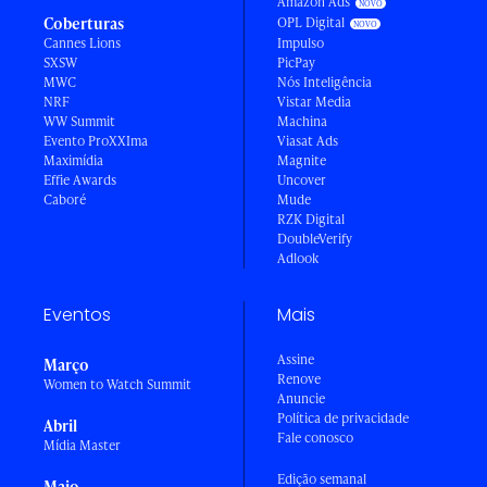
Amazon Ads
Coberturas
OPL Digital
Cannes Lions
Impulso
SXSW
PicPay
MWC
Nós Inteligência
NRF
Vistar Media
WW Summit
Machina
Evento ProXXIma
Viasat Ads
Maximídia
Magnite
Effie Awards
Uncover
Caboré
Mude
RZK Digital
DoubleVerify
Adlook
Eventos
Mais
Assine
Março
Renove
Women to Watch Summit
Anuncie
Política de privacidade
Abril
Fale conosco
Mídia Master
Edição semanal
Maio