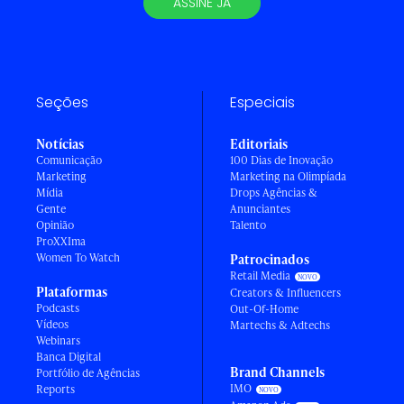
ASSINE JÁ
Seções
Especiais
Notícias
Editoriais
Comunicação
100 Dias de Inovação
Marketing
Marketing na Olimpíada
Mídia
Drops Agências &
Gente
Anunciantes
Opinião
Talento
ProXXIma
Women To Watch
Patrocinados
Retail Media
Plataformas
Creators & Influencers
Podcasts
Out-Of-Home
Vídeos
Martechs & Adtechs
Webinars
Banca Digital
Brand Channels
Portfólio de Agências
IMO
Reports