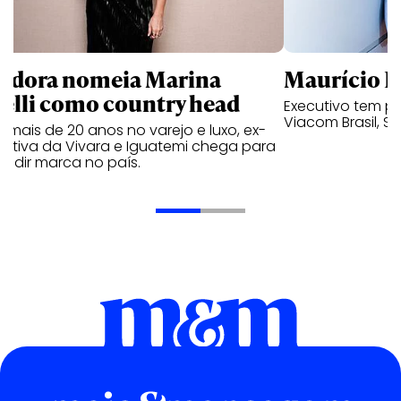
ndora nomeia Marina
Maurício K
relli como country head
Executivo tem pa
Viacom Brasil, So
mais de 20 anos no varejo e luxo, ex-
cutiva da Vivara e Iguatemi chega para
andir marca no país.