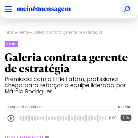
Início
▸
Gente
▸
Galeria contrata gerente de estratégia
gente
Galeria contrata gerente
de estratégia
Premiada com o Effie Latam, profissional
chega para reforçar a equipe liderada por
Márcio Rodrigues
ouça este conteúdo
readme
1.0x
0:00
MEIO & MENSAGEM