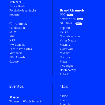
Webinars
Banca Digital
Brand Channels
Portfólio de Agências
IMO
Reports
Amazon Ads
Coberturas
OPL Digital
Cannes Lions
Impulso
SXSW
PicPay
MWC
Nós Inteligência
NRF
Vistar Media
WW Summit
Machina
Evento ProXXIma
Viasat Ads
Maximídia
Magnite
Effie Awards
Uncover
Caboré
Mude
RZK Digital
DoubleVerify
Adlook
Eventos
Mais
Assine
Março
Renove
Women to Watch Summit
Anuncie