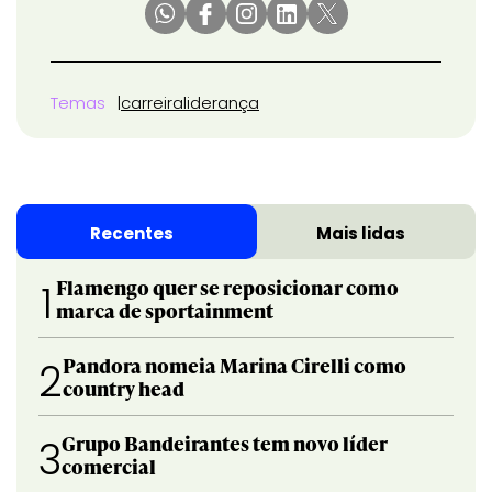
Temas
carreira
liderança
Recentes
Mais lidas
Flamengo quer se reposicionar como
1
marca de sportainment
Pandora nomeia Marina Cirelli como
2
country head
Grupo Bandeirantes tem novo líder
3
comercial