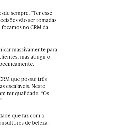
esde sempre. “Ter esse
decisões vão ser tomadas
ue focamos no CRM da
nicar massivamente para
ientes, mas atingir o
specificamente.
 CRM que possui três
as escaláveis. Neste
am ter qualidade. “Os
”
idade que faz com a
nsultores de beleza.