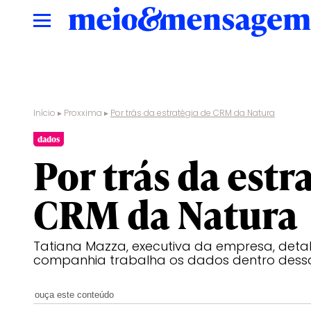
Início
▸
Proxxima
▸
Por trás da estratégia de CRM da Natura
dados
Por trás da estr
CRM da Natura
Tatiana Mazza, executiva da empresa, deta
companhia trabalha os dados dentro dess
ouça este conteúdo