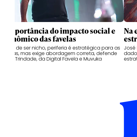
A importância do impacto social e
Na 
econômico das favelas
est
Longe de ser nicho, periferia é estratégica para as
José 
marcas, mas exige abordagem correta, defende
dado
Tiago Trindade, da Digital Favela e Muvuka
estra