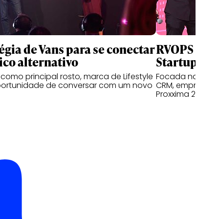
tégia de Vans para se conectar
RVOPS é a 
ico alternativo
Startups 2
como principal rosto, marca de Lifestyle
Focada na auto
portunidade de conversar com um novo
CRM, empresa fo
Proxxima 2026