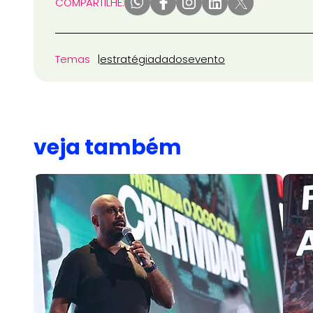
COMPARTILHE:
Temas
estratégia
dados
evento
veja também