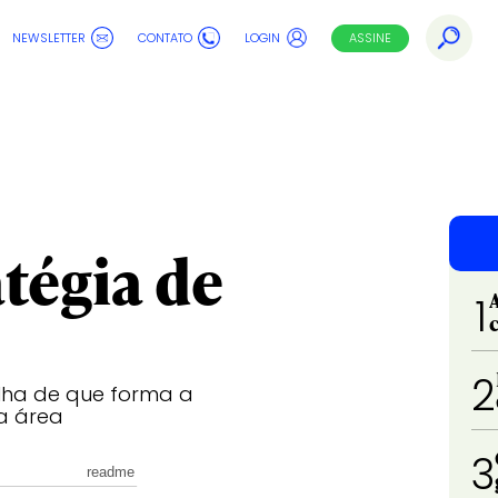
NEWSLETTER
CONTATO
LOGIN
ASSINE
atégia de
1
2
lha de que forma a
a área
3
readme