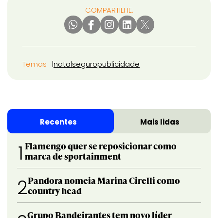
COMPARTILHE:
Temas
natal
seguro
publicidade
Recentes
Mais lidas
Flamengo quer se reposicionar como
1
marca de sportainment
Pandora nomeia Marina Cirelli como
2
country head
Grupo Bandeirantes tem novo líder