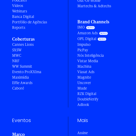
Podcasts
Out-Of-Home
Vídeos
Martechs & Adtechs
Webinars
Banca Digital
Brand Channels
Portfólio de Agências
IMO
Reports
Amazon Ads
Coberturas
OPL Digital
Cannes Lions
Impulso
SXSW
PicPay
MWC
Nós Inteligência
NRF
Vistar Media
WW Summit
Machina
Evento ProXXIma
Viasat Ads
Maximídia
Magnite
Effie Awards
Uncover
Caboré
Mude
RZK Digital
DoubleVerify
Adlook
Eventos
Mais
Assine
Março