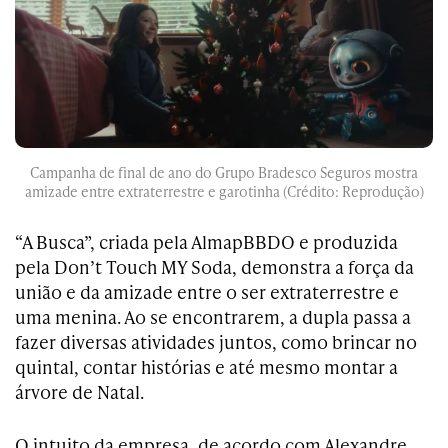
Campanha de final de ano do Grupo Bradesco Seguros mostra
amizade entre extraterrestre e garotinha (Crédito: Reprodução)
“A Busca”, criada pela AlmapBBDO e produzida
pela Don’t Touch MY Soda, demonstra a força da
união e da amizade entre o ser extraterrestre e
uma menina. Ao se encontrarem, a dupla passa a
fazer diversas atividades juntos, como brincar no
quintal, contar histórias e até mesmo montar a
árvore de Natal.
O intuito da empresa, de acordo com Alexandre