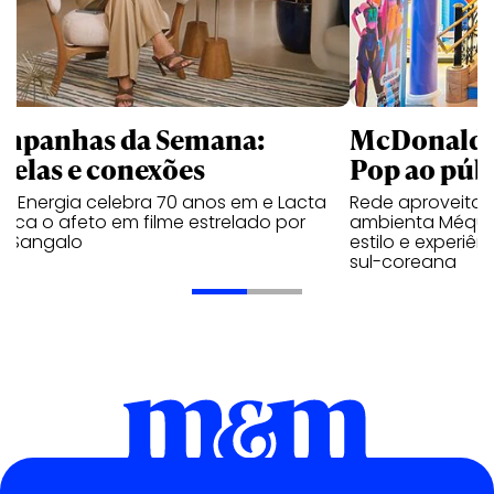
mpanhas da Semana:
McDonald’s 
trelas e conexões
Pop ao públ
a Energia celebra 70 anos em e Lacta
Rede aproveita
aca o afeto em filme estrelado por
ambienta Méqui 
te Sangalo
estilo e experiên
sul-coreana