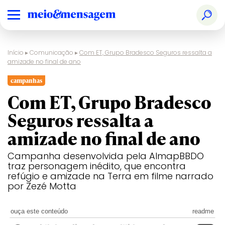
Início
▸
Comunicação
▸
Com ET, Grupo Bradesco Seguros ressalta a
amizade no final de ano
campanhas
Com ET, Grupo Bradesco
Seguros ressalta a
amizade no final de ano
Campanha desenvolvida pela AlmapBBDO
traz personagem inédito, que encontra
refúgio e amizade na Terra em filme narrado
por Zezé Motta
ouça este conteúdo
readme