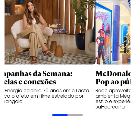
mpanhas da Semana:
McDonald’s 
trelas e conexões
Pop ao públ
a Energia celebra 70 anos em e Lacta
Rede aproveita
aca o afeto em filme estrelado por
ambienta Méqui 
te Sangalo
estilo e experiên
sul-coreana