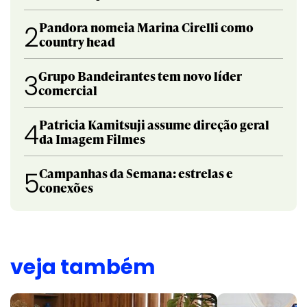
Pandora nomeia Marina Cirelli como
2
country head
Grupo Bandeirantes tem novo líder
3
comercial
Patricia Kamitsuji assume direção geral
4
da Imagem Filmes
Campanhas da Semana: estrelas e
5
conexões
veja também