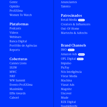
Gente
Anunciantes
Opinião
Talento
ProXXIma
Women To Watch
Patrocinados
Retail Media
Plataformas
Creators & Influencers
Podcasts
Out-Of-Home
Vídeos
Martechs & Adtechs
Webinars
Banca Digital
Brand Channels
Portfólio de Agências
IMO
Reports
Amazon Ads
Coberturas
OPL Digital
Cannes Lions
Impulso
SXSW
PicPay
MWC
Nós Inteligência
NRF
Vistar Media
WW Summit
Machina
Evento ProXXIma
Viasat Ads
Maximídia
Magnite
Effie Awards
Uncover
Caboré
Mude
RZK Digital
DoubleVerify