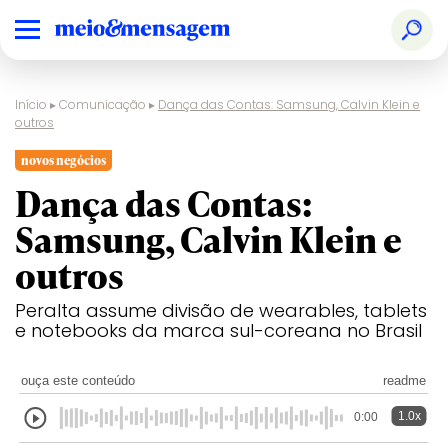
Início
▸
Comunicação
▸
Dança das Contas: Samsung, Calvin Klein e
outros
novos negócios
Dança das Contas:
Samsung, Calvin Klein e
outros
Peralta assume divisão de wearables, tablets
e notebooks da marca sul-coreana no Brasil
ouça este conteúdo
readme
1.0x
0:00