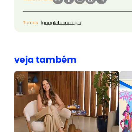
Temas
google
tecnologia
veja também