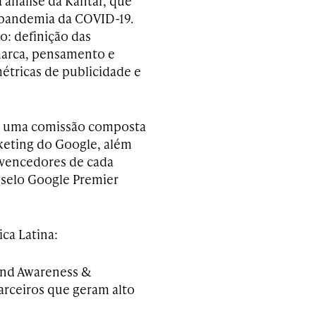
 análise da Kantar, que
 pandemia da COVID-19.
o: definição das
marca, pensamento e
métricas de publicidade e
por uma comissão composta
rketing do Google, além
 vencedores de cada
o selo Google Premier
ca Latina:
and Awareness &
arceiros que geram alto