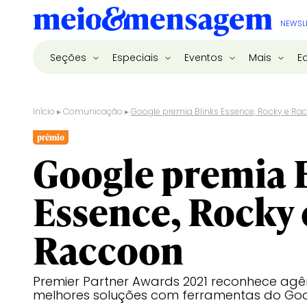
NEWSL
Seções
Especiais
Eventos
Mais
E
Início
▸
Comunicação
▸
Google premia Blinks Essence, Rocky e Ra
prêmio
Google premia 
Essence, Rocky 
Raccoon
Premier Partner Awards 2021 reconhece agê
melhores soluções com ferramentas do Go