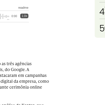
4
readme
1.0x
0:00
5
 as três agências
s, do Google. A
destacaram em campanhas
g digital da empresa, como
rante cerimônia online