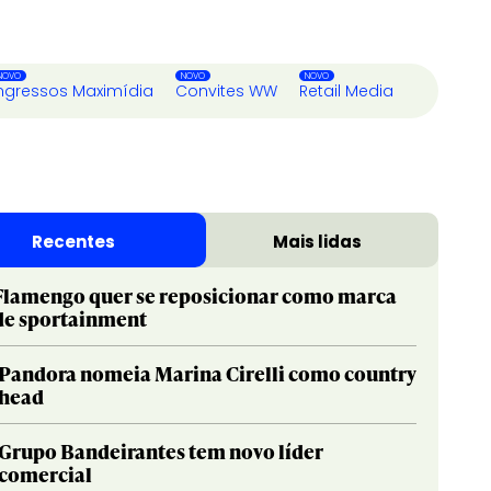
ngressos Maximídia
Convites WW
Retail Media
Recentes
Mais lidas
Flamengo quer se reposicionar como marca
de sportainment
Pandora nomeia Marina Cirelli como country
head
Grupo Bandeirantes tem novo líder
comercial