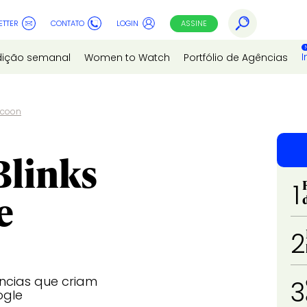
ETTER
CONTATO
LOGIN
ASSINE
I
dição semanal
Women to Watch
Portfólio de Agências
ccoon
Blinks
1
e
2
ncias que criam
3
ogle