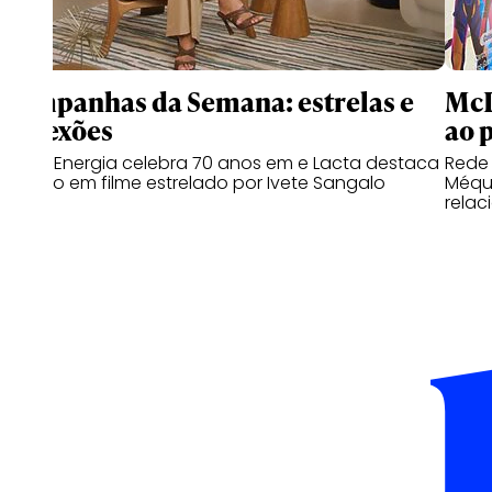
Campanhas da Semana: estrelas e
McD
conexões
ao 
Copa Energia celebra 70 anos em e Lacta destaca
Rede
o afeto em filme estrelado por Ivete Sangalo
Méqui
relac