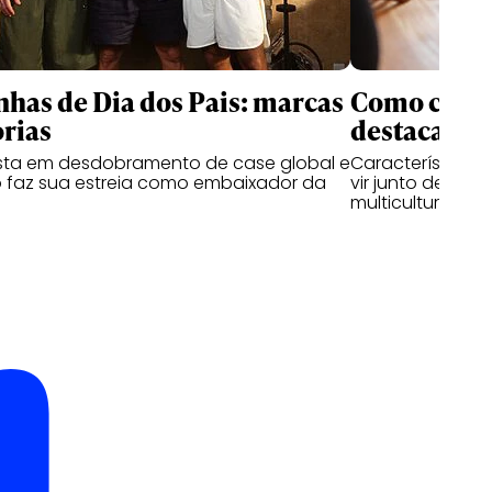
as de Dia dos Pais: marcas
Como criati
rias
destacam n
ta em desdobramento de case global e
Características
 faz sua estreia como embaixador da
vir junto de hab
multiculturais