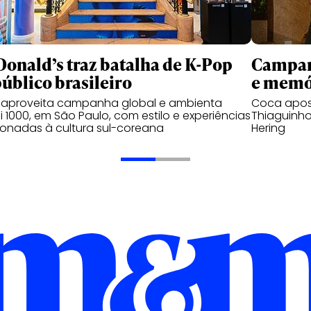
onald’s traz batalha de K-Pop
Campanh
público brasileiro
e memó
 aproveita campanha global e ambienta
Coca apos
 1000, em São Paulo, com estilo e experiências
Thiaguinho
ionadas à cultura sul-coreana
Hering