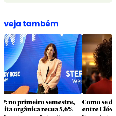
veja também
P: no primeiro semestre,
Como se de
ceita orgânica recua 5,6%
entre Clóvi