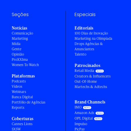
Seções
Especiais
Notícias
Editoriais
Comunicação
100 Dias de Inovação
Marketing
Marketing na Olimpíada
Mídia
Drops Agências &
Gente
Anunciantes
Opinião
Talento
ProXXIma
Women To Watch
Patrocinados
Retail Media
Plataformas
Creators & Influencers
Podcasts
Out-Of-Home
Vídeos
Martechs & Adtechs
Webinars
Banca Digital
Brand Channels
Portfólio de Agências
IMO
Reports
Amazon Ads
Coberturas
OPL Digital
Cannes Lions
Impulso
SXSW
PicPay