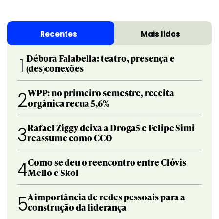
Recentes
Mais lidas
Débora Falabella: teatro, presença e
1
(des)conexões
WPP: no primeiro semestre, receita
2
orgânica recua 5,6%
Rafael Ziggy deixa a Droga5 e Felipe Simi
3
reassume como CCO
Como se deu o reencontro entre Clóvis
4
Mello e Skol
A importância de redes pessoais para a
5
construção da liderança