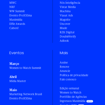
MWC
Nós Inteligência
NRF
Vistar Media
WW Summit
Machina
Evento ProXXIma
Viasat Ads
Maximídia
Magnite
Effie Awards
Uncover
Caboré
Mude
RZK Digital
DoubleVerify
Adlook
Eventos
Mais
Assine
Março
Renove
Women to Watch Summit
Anuncie
Política de privacidade
Abril
Fale conosco
Mídia Master
Edição semanal
Maio
Women to Watch
Marketing Network Brasil
Portfólio de Agências
Evento ProXXIma
Ingressos Maximídia