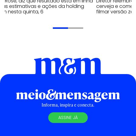
y Rose, diz que resultado está em linha
Diretor relembra
 as estimativas e ações da holding
cerveja e comen
em nesta quinta, 6
filmar versão zer
Informa, inspira e conecta.
ASSINE JÁ