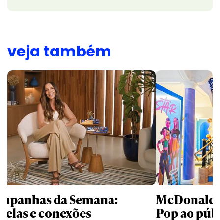
veja também
mpanhas da Semana:
McDonald’s 
trelas e conexões
Pop ao públ