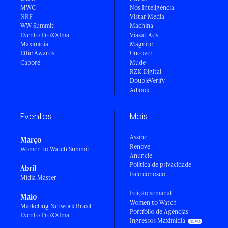
MWC
Nós Inteligência
NRF
Vistar Media
WW Summit
Machina
Evento ProXXIma
Viasat Ads
Maximídia
Magnite
Effie Awards
Uncover
Caboré
Mude
RZK Digital
DoubleVerify
Adlook
Eventos
Mais
Assine
Março
Renove
Women to Watch Summit
Anuncie
Política de privacidade
Abril
Fale conosco
Mídia Master
Edição semanal
Maio
Women to Watch
Marketing Network Brasil
Portfólio de Agências
Evento ProXXIma
Ingressos Maximídia