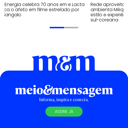
a Energia celebra 70 anos em e Lacta
Rede aproveita
aca o afeto em filme estrelado por
ambienta Méqui 
te Sangalo
estilo e experiên
sul-coreana
Informa, inspira e conecta.
ASSINE JÁ