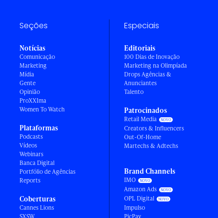
Seções
Especiais
Notícias
Editoriais
Comunicação
100 Dias de Inovação
Marketing
Marketing na Olimpíada
Mídia
Drops Agências &
Gente
Anunciantes
Opinião
Talento
ProXXIma
Women To Watch
Patrocinados
Retail Media
Plataformas
Creators & Influencers
Podcasts
Out-Of-Home
Vídeos
Martechs & Adtechs
Webinars
Banca Digital
Brand Channels
Portfólio de Agências
IMO
Reports
Amazon Ads
Coberturas
OPL Digital
Cannes Lions
Impulso
SXSW
PicPay