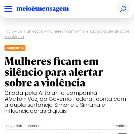
Início
▸
Comunicação
▸
Mulheres ficam em silêncio para alertar sobre
a violência
campanha
Mulheres ficam em
silêncio para alertar
sobre a violência
Criada pela Artplan, a campanha
#VcTemVoz, do Governo Federal, conta com
a dupla sertaneja Simone e Simaria e
influenciadoras digitais
ouça este conteúdo
readme