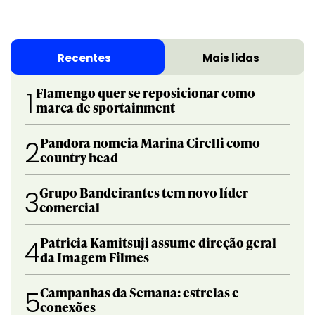
Recentes
Mais lidas
Flamengo quer se reposicionar como
1
marca de sportainment
Pandora nomeia Marina Cirelli como
2
country head
Grupo Bandeirantes tem novo líder
3
comercial
Patricia Kamitsuji assume direção geral
4
da Imagem Filmes
Campanhas da Semana: estrelas e
5
conexões