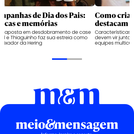
mpanhas de Dia dos Pais:
Como criati
rcas e memórias
destacam n
a aposta em desdobramento de case
Características
al e Thiaguinho faz sua estreia como
devem vir junto 
aixador da Hering
equipes multicul