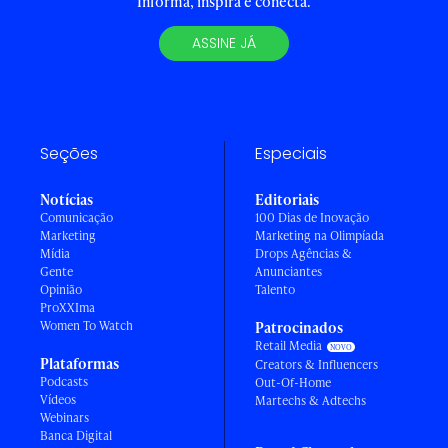
Informa, inspira e conecta.
ASSINE JÁ
Seções
Especiais
Notícias
Editoriais
Comunicação
100 Dias de Inovação
Marketing
Marketing na Olimpíada
Mídia
Drops Agências &
Gente
Anunciantes
Opinião
Talento
ProXXIma
Women To Watch
Patrocinados
Retail Media
Plataformas
Creators & Influencers
Podcasts
Out-Of-Home
Vídeos
Martechs & Adtechs
Webinars
Banca Digital