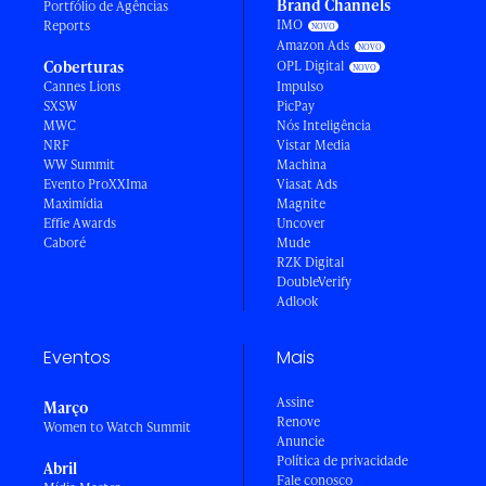
Brand Channels
Portfólio de Agências
IMO
Reports
Amazon Ads
Coberturas
OPL Digital
Cannes Lions
Impulso
SXSW
PicPay
MWC
Nós Inteligência
NRF
Vistar Media
WW Summit
Machina
Evento ProXXIma
Viasat Ads
Maximídia
Magnite
Effie Awards
Uncover
Caboré
Mude
RZK Digital
DoubleVerify
Adlook
Eventos
Mais
Assine
Março
Renove
Women to Watch Summit
Anuncie
Política de privacidade
Abril
Fale conosco