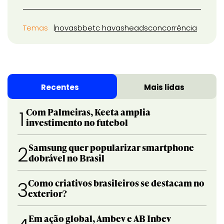
Temas
novasb
betc havas
heads
concorrência
Recentes
Mais lidas
Com Palmeiras, Keeta amplia
1
investimento no futebol
Samsung quer popularizar smartphone
2
dobrável no Brasil
Como criativos brasileiros se destacam no
3
exterior?
Em ação global, Ambev e AB Inbev