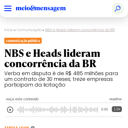
Início
▸
Comunicação
▸
NBS e Heads lideram concorrência da BR
comunicação pública
NBS e Heads lideram
concorrência da BR
Verba em disputa é de R$ 485 milhões para
um contrato de 30 meses; treze empresas
participam da licitação
ouça este conteúdo
readme
1.0x
0:00
TERESA LEVIN