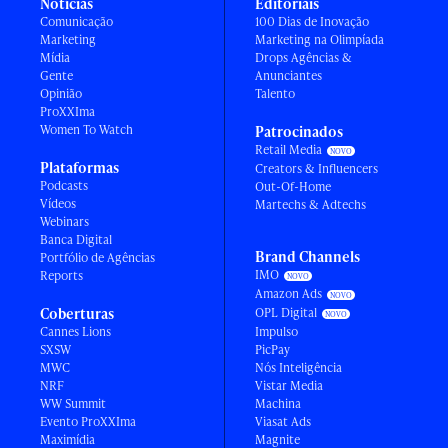
Notícias
Editoriais
Comunicação
100 Dias de Inovação
Marketing
Marketing na Olimpíada
Mídia
Drops Agências &
Gente
Anunciantes
Opinião
Talento
ProXXIma
Women To Watch
Patrocinados
Retail Media
Plataformas
Creators & Influencers
Podcasts
Out-Of-Home
Vídeos
Martechs & Adtechs
Webinars
Banca Digital
Brand Channels
Portfólio de Agências
IMO
Reports
Amazon Ads
Coberturas
OPL Digital
Cannes Lions
Impulso
SXSW
PicPay
MWC
Nós Inteligência
NRF
Vistar Media
WW Summit
Machina
Evento ProXXIma
Viasat Ads
Maximídia
Magnite