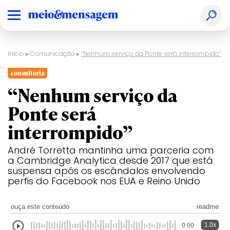
Início
▸
Comunicação
▸
“Nenhum serviço da Ponte será interrompido”
consultoria
“Nenhum serviço da
Ponte será
interrompido”
André Torretta mantinha uma parceria com
a Cambridge Analytica desde 2017 que está
suspensa após os escândalos envolvendo
perfis do Facebook nos EUA e Reino Unido
ouça este conteúdo
readme
1.0x
0:00