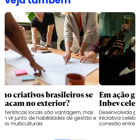
veja também
mo criativos brasileiros se
Em ação gl
stacam no exterior?
Inbev celeb
acterísticas locais são vantagem, mas
Desenvolvida p
m vir junto de habilidades de gestão e
iniciativa celeb
pes multiculturais
conexão entre a