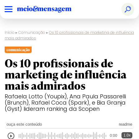
Início
▸
Comunicação
▸
Os 10 profissionais de marketing de influência
mais admirados
comunicação
Os 10 profissionais de
marketing de influência
mais admirados
Rafaela Lotto (Youpix), Ana Paula Passarelli
(Brunch), Rafael Coca (Spark), e Bia Granja
(Gyst) lideram ranking da Scopen
ouça este conteúdo
readme
1.0x
0:00