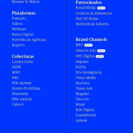
Women To Watch
Patrocinados
Retail Media
Plataformas
Creators & Influencers
Podcasts
Out-Of-Home
Vídeos
Martechs & Adtechs
Webinars
Banca Digital
Brand Channels
Portfólio de Agências
IMO
Reports
Amazon Ads
Coberturas
OPL Digital
Cannes Lions
Impulso
SXSW
PicPay
MWC
Nós Inteligência
NRF
Vistar Media
WW Summit
Machina
Evento ProXXIma
Viasat Ads
Maximídia
Magnite
Effie Awards
Uncover
Caboré
Mude
RZK Digital
DoubleVerify
Adlook