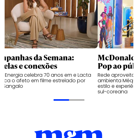
mpanhas da Semana:
McDonald’s 
trelas e conexões
Pop ao públ
a Energia celebra 70 anos em e Lacta
Rede aproveita
aca o afeto em filme estrelado por
ambienta Méqui 
te Sangalo
estilo e experiên
sul-coreana