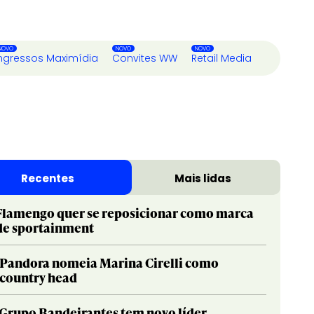
ngressos Maximídia
Convites WW
Retail Media
Recentes
Mais lidas
Flamengo quer se reposicionar como marca
de sportainment
Pandora nomeia Marina Cirelli como
country head
Grupo Bandeirantes tem novo líder