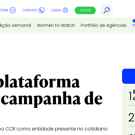
ETTER
CONTATO
LOGIN
ASSINE
I
dição semanal
Women to Watch
Portfólio de Agências
plataforma
 campanha de
1
2
po CCR como entidade presente no cotidiano