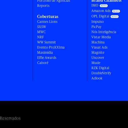
Brand Channels
Portfólio de Agências
IMO
Reports
Amazon Ads
Coberturas
OPL Digital
Cannes Lions
Impulso
SXSW
PicPay
MWC
Nós Inteligência
NRF
Vistar Media
WW Summit
Machina
Evento ProXXIma
Viasat Ads
Maximídia
Magnite
Effie Awards
Uncover
Caboré
Mude
RZK Digital
DoubleVerify
Adlook
 Reservados