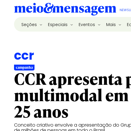
NEWSL
Seções
Especiais
Eventos
Mais
E
ccr
campanha
CCR apresenta 
multimodal em
25 anos
Conceito criativo envolve a apresentação do Gru
de milhões de pessoas em todo o Brasil