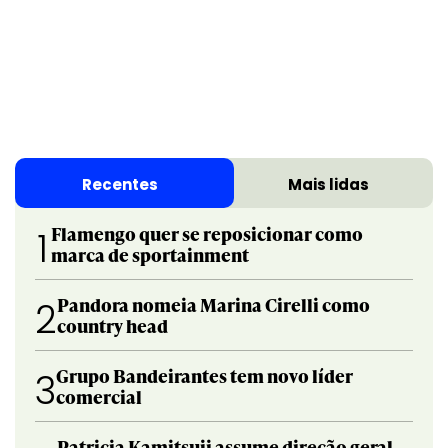
Recentes
Mais lidas
Flamengo quer se reposicionar como
1
marca de sportainment
Pandora nomeia Marina Cirelli como
2
country head
Grupo Bandeirantes tem novo líder
3
comercial
Patricia Kamitsuji assume direção geral