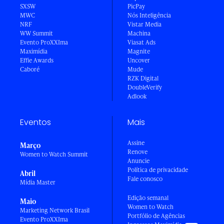
SXSW
PicPay
MWC
Nós Inteligência
NRF
Vistar Media
WW Summit
Machina
Evento ProXXIma
Viasat Ads
Maximídia
Magnite
Effie Awards
Uncover
Caboré
Mude
RZK Digital
DoubleVerify
Adlook
Eventos
Mais
Assine
Março
Renove
Women to Watch Summit
Anuncie
Política de privacidade
Abril
Fale conosco
Mídia Master
Edição semanal
Maio
Women to Watch
Marketing Network Brasil
Portfólio de Agências
Evento ProXXIma