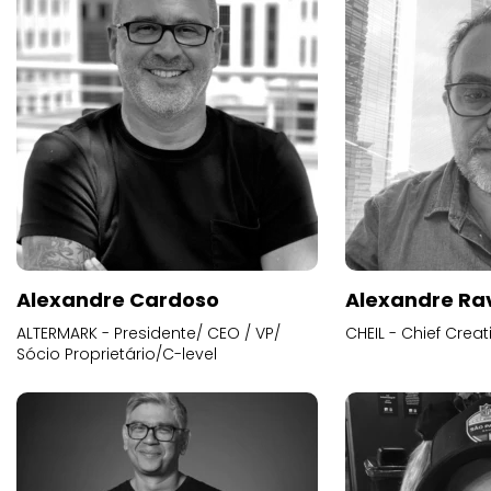
Alexandre Cardoso
Alexandre Ra
ALTERMARK - Presidente/ CEO / VP/
CHEIL - Chief Creat
Sócio Proprietário/C-level