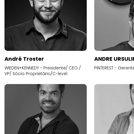
André Troster
ANDRE URSUL
WIEDEN+KENNEDY - Presidente/ CEO /
PINTEREST - Gerent
VP/ Sócio Proprietário/C-level