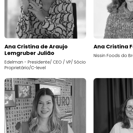
Ana Cristina de Araujo
Ana Cristina F
Lemgruber Julião
Nissin Foods do Br
Edelman - Presidente/ CEO / VP/ Sócio
Proprietário/C-level