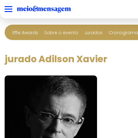
Effie Awards
Sobre o evento
Jurados
Cronograma 
jurado Adilson Xavier