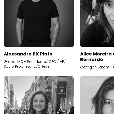
Alexsandro BX Pinto
Alice Moreira
Bernardo
Grupo IMC - Presidente/ CEO / VP/
Sócio Proprietário/C-level
Octagon Latam - D