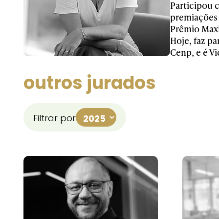
Participou c
premiações 
Prêmio Maxi
Hoje, faz p
Cenp, e é V
outros jurados
Filtrar por