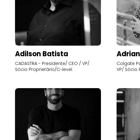
Adilson Batista
Adrian
CADASTRA - Presidente/ CEO / VP/
Colgate Pa
Sócio Proprietário/C-level
VP/ Sócio 