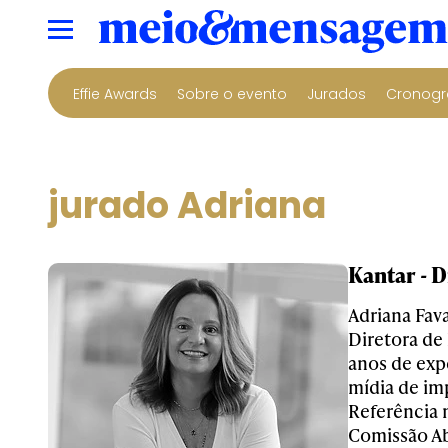
Effie Awards
Sobre o evento
Jurados
Cronogr
jurado Adriana
Kantar - 
Adriana Fav
Diretora de
anos de expe
mídia de im
Referência 
Comissão Ab