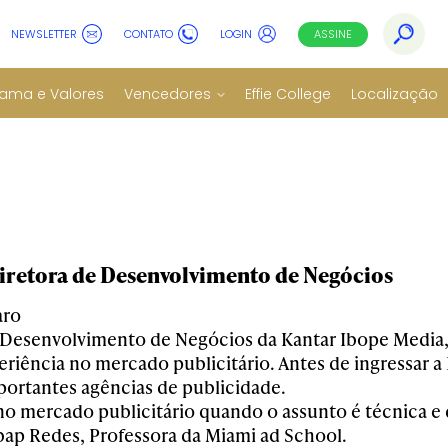
NEWSLETTER
CONTATO
LOGIN
ASSINE
ama e Valores
Vencedores
Effie College
Localização
Diretora de Desenvolvimento de Negócios
aro
 Desenvolvimento de Negócios da Kantar Ibope Media, 
riência no mercado publicitário. Antes de ingressar a K
portantes agências de publicidade.
no mercado publicitário quando o assunto é técnica e 
ap Redes, Professora da Miami ad School.