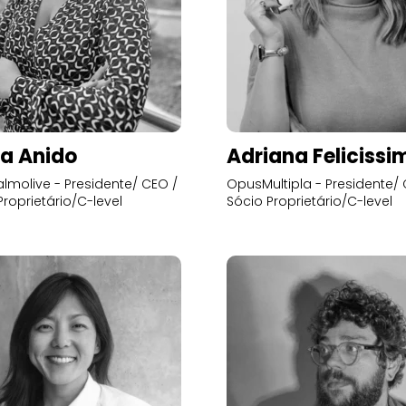
a Anido
Adriana Felicissi
lmolive - Presidente/ CEO /
OpusMultipla - Presidente/ 
Proprietário/C-level
Sócio Proprietário/C-level