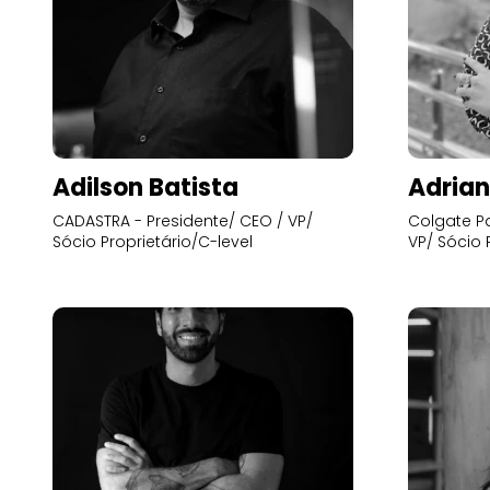
Adilson Batista
Adrian
CADASTRA - Presidente/ CEO / VP/
Colgate Pa
Sócio Proprietário/C-level
VP/ Sócio 