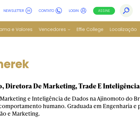
NEWSLETTER
CONTATO
LOGIN
ASSINE
ama e Valores
Vencedores
Effie College
Localização
herek
, Diretora De Marketing, Trade E Inteligênci
 Marketing e Inteligência de Dados na Ajinomoto do Bra
 comportamento humano. Graduada em Engenharia e 
ão e Marketing.