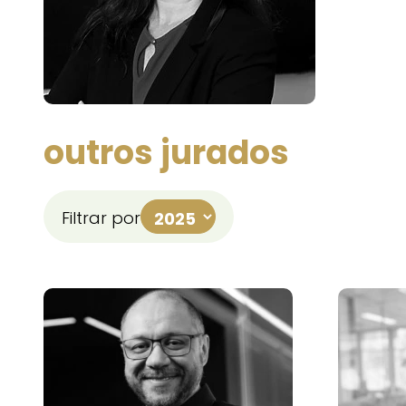
outros jurados
Filtrar por