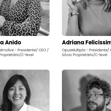
a Anido
Adriana Felicissi
lmolive - Presidente/ CEO /
OpusMultipla - Presidente/ 
Proprietário/C-level
Sócio Proprietário/C-level