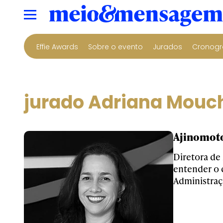
Effie Awards
Sobre o evento
Jurados
Cronogr
jurado Adriana Mouc
Ajinomoto
Diretora de
entender o
Administraç