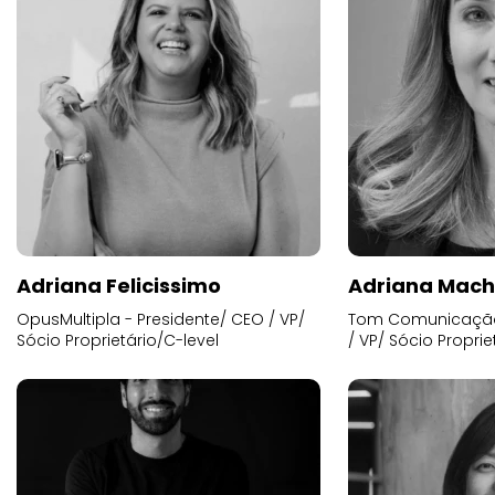
Adriana Felicissimo
Adriana Mac
OpusMultipla - Presidente/ CEO / VP/
Tom Comunicação 
Sócio Proprietário/C-level
/ VP/ Sócio Proprie