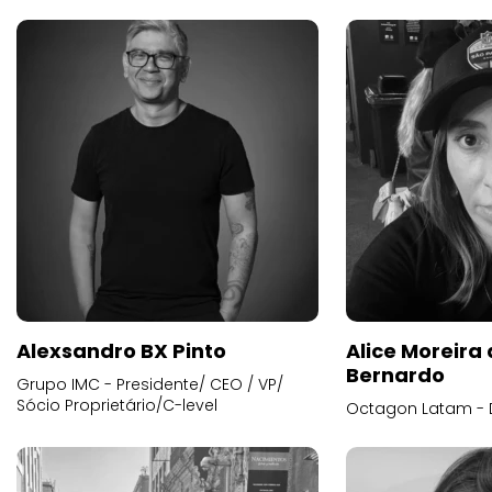
Alexsandro BX Pinto
Alice Moreira
Bernardo
Grupo IMC - Presidente/ CEO / VP/
Sócio Proprietário/C-level
Octagon Latam - D