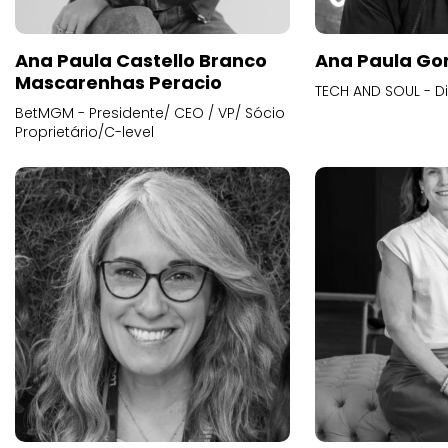
Ana Paula Castello Branco
Ana Paula Go
Mascarenhas Peracio
TECH AND SOUL - D
BetMGM - Presidente/ CEO / VP/ Sócio
Proprietário/C-level