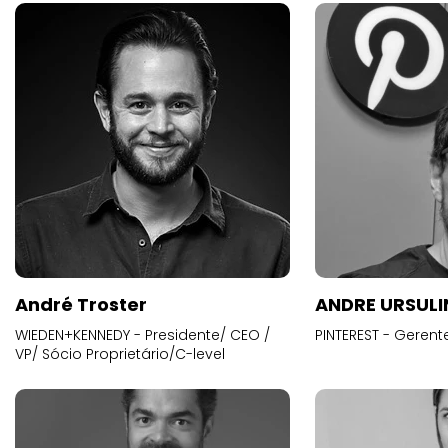
André Troster
ANDRE URSUL
WIEDEN+KENNEDY - Presidente/ CEO /
PINTEREST - Gerent
VP/ Sócio Proprietário/C-level