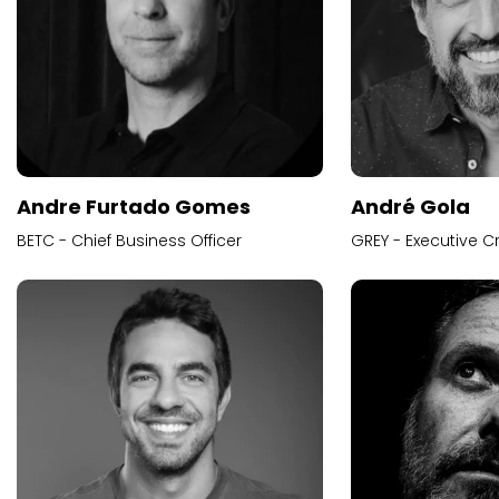
Andre Furtado Gomes
André Gola
BETC - Chief Business Officer
GREY - Executive Cr