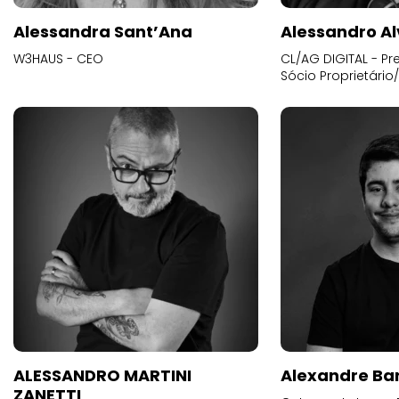
Alessandra Sant’Ana
Alessandro Al
W3HAUS - CEO
CL/AG DIGITAL - Pr
Sócio Proprietário
ALESSANDRO MARTINI
Alexandre Ba
ZANETTI