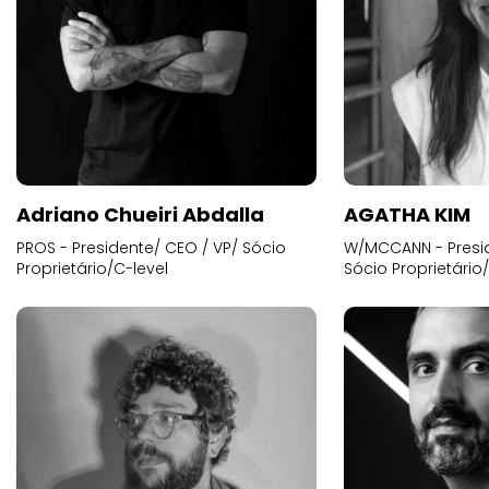
Adriano Chueiri Abdalla
AGATHA KIM
PROS - Presidente/ CEO / VP/ Sócio
W/MCCANN - Presid
Proprietário/C-level
Sócio Proprietário