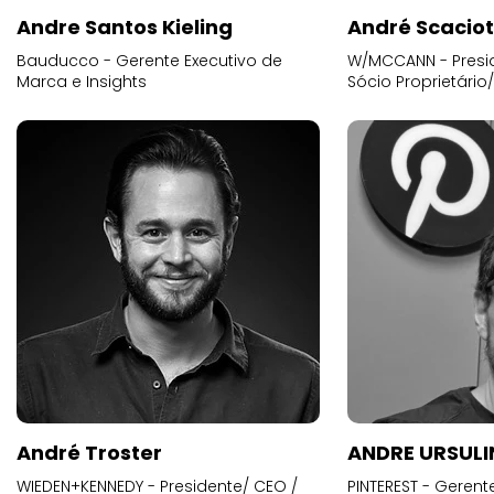
Andre Santos Kieling
André Scacio
Bauducco - Gerente Executivo de
W/MCCANN - Presid
Marca e Insights
Sócio Proprietário
André Troster
ANDRE URSUL
WIEDEN+KENNEDY - Presidente/ CEO /
PINTEREST - Gerent