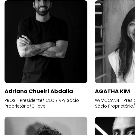
Adriano Chueiri Abdalla
AGATHA KIM
PROS - Presidente/ CEO / VP/ Sócio
W/MCCANN - Presid
Proprietário/C-level
Sócio Proprietário