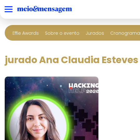
Effie Awards
Sobre o evento
Jurados
Cronograma 
jurado Ana Claudia Esteves