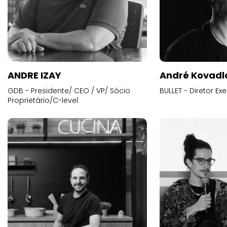
ANDRE IZAY
André Kovadl
GDB - Presidente/ CEO / VP/ Sócio
BULLET - Diretor E
Proprietário/C-level