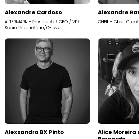
Alexandre Cardoso
Alexandre Ra
ALTERMARK - Presidente/ CEO / VP/
CHEIL - Chief Creat
Sócio Proprietário/C-level
Alexsandro BX Pinto
Alice Moreira
Bernardo