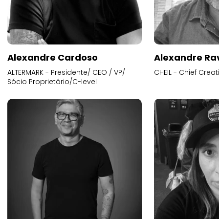
Alexandre Cardoso
Alexandre Ra
ALTERMARK - Presidente/ CEO / VP/
CHEIL - Chief Creat
Sócio Proprietário/C-level