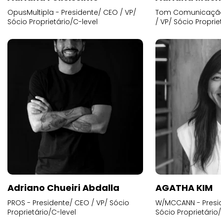
OpusMultipla - Presidente/ CEO / VP/
Tom Comunicação 
Sócio Proprietário/C-level
/ VP/ Sócio Proprie
Adriano Chueiri Abdalla
AGATHA KIM
PROS - Presidente/ CEO / VP/ Sócio
W/MCCANN - Presid
Proprietário/C-level
Sócio Proprietário