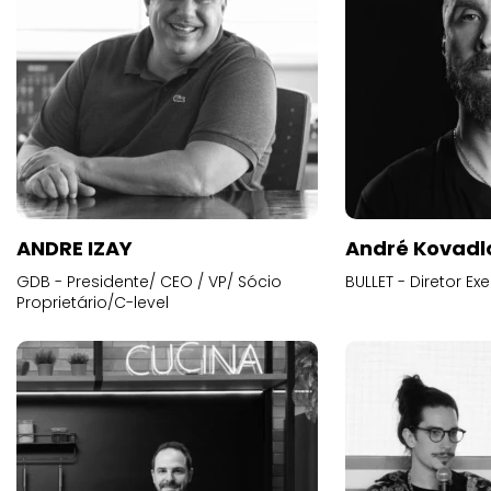
ANDRE IZAY
André Kovadl
GDB - Presidente/ CEO / VP/ Sócio
BULLET - Diretor E
Proprietário/C-level