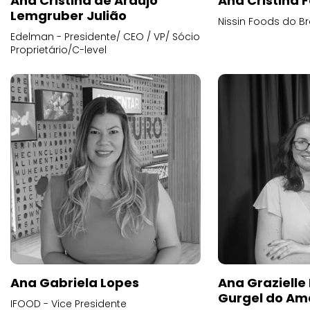
Ana Cristina de Araujo
Ana Cristina F
Lemgruber Julião
Nissin Foods do Br
Edelman - Presidente/ CEO / VP/ Sócio
Proprietário/C-level
Ana Gabriela Lopes
Ana Grazielle
Gurgel do Am
IFOOD - Vice Presidente