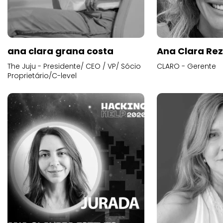
ana clara grana costa
Ana Clara Re
The Juju - Presidente/ CEO / VP/ Sócio
CLARO - Gerente
Proprietário/C-level