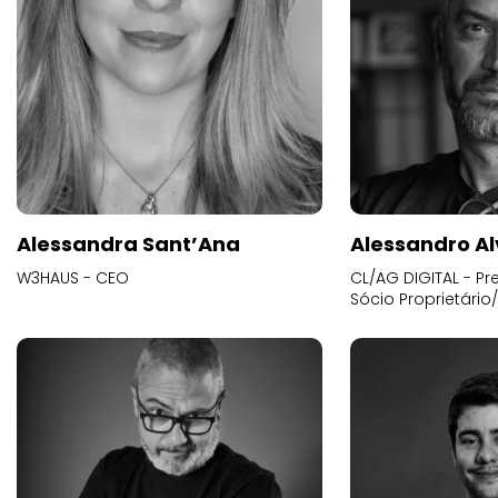
Alessandra Sant’Ana
Alessandro Al
W3HAUS - CEO
CL/AG DIGITAL - Pr
Sócio Proprietário