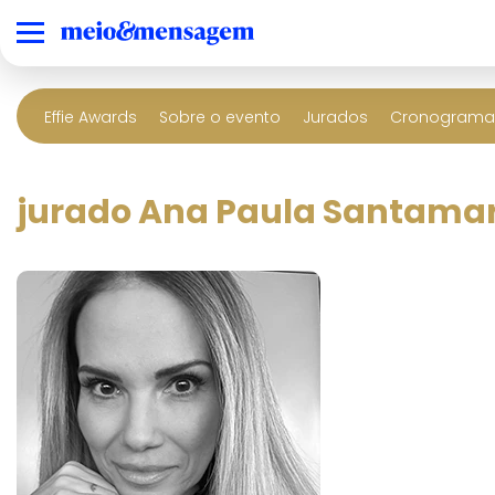
Effie Awards
Sobre o evento
Jurados
Cronograma 
jurado Ana Paula Santamari