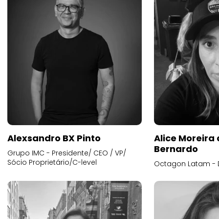
Alexsandro BX Pinto
Alice Moreira
Bernardo
Grupo IMC - Presidente/ CEO / VP/
Sócio Proprietário/C-level
Octagon Latam - D