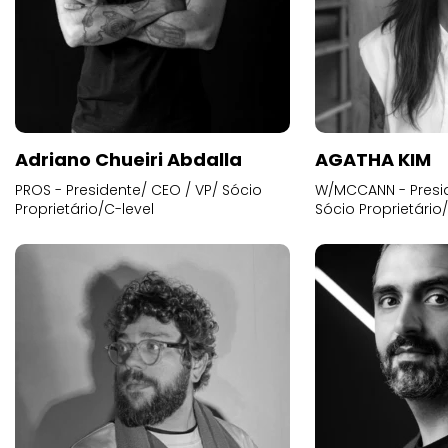
Adriano Chueiri Abdalla
AGATHA KIM
PROS - Presidente/ CEO / VP/ Sócio
W/MCCANN - Presid
Proprietário/C-level
Sócio Proprietário