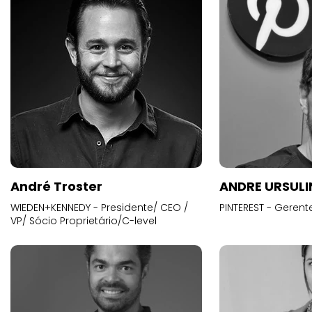
André Troster
ANDRE URSUL
WIEDEN+KENNEDY - Presidente/ CEO /
PINTEREST - Gerent
VP/ Sócio Proprietário/C-level