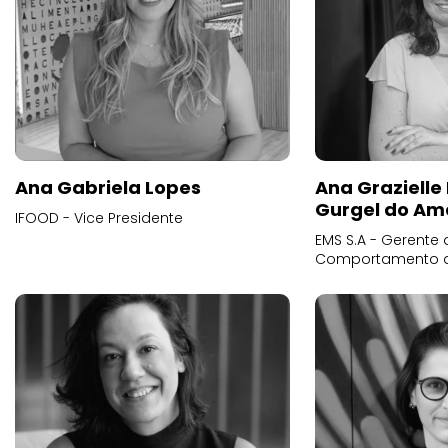
Ana Gabriela Lopes
Ana Grazielle
Gurgel do Am
IFOOD - Vice Presidente
EMS S.A - Gerente 
Comportamento 