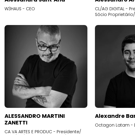
W3HAUS - CEO
CL/AG DIGITAL - Pr
Sócio Proprietário
ALESSANDRO MARTINI
Alexandre Ba
ZANETTI
Octagon Latam - D
CA VA ARTES E PRODUC - Presidente/