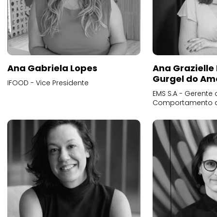
Ana Gabriela Lopes
Ana Grazielle
Gurgel do Am
IFOOD - Vice Presidente
EMS S.A - Gerente 
Comportamento 