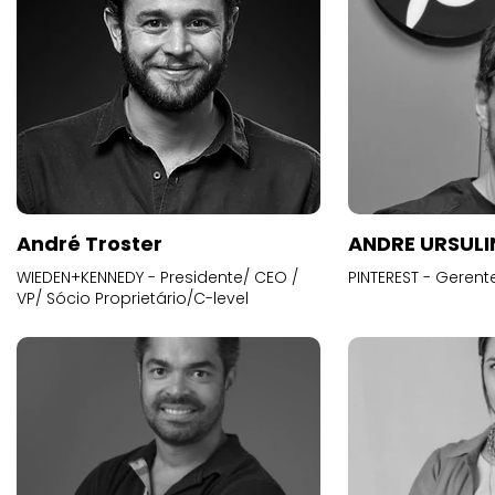
André Troster
ANDRE URSUL
WIEDEN+KENNEDY - Presidente/ CEO /
PINTEREST - Gerent
VP/ Sócio Proprietário/C-level