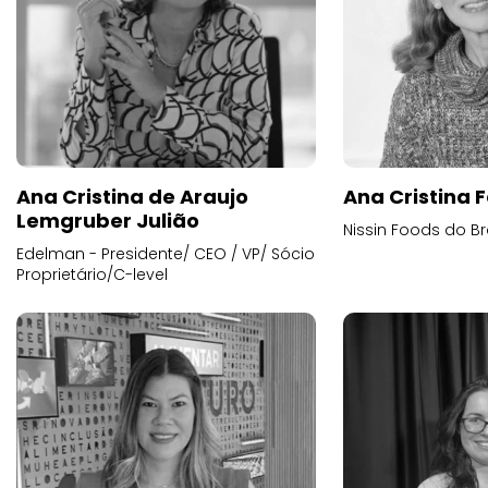
Ana Cristina de Araujo
Ana Cristina F
Lemgruber Julião
Nissin Foods do Br
Edelman - Presidente/ CEO / VP/ Sócio
Proprietário/C-level