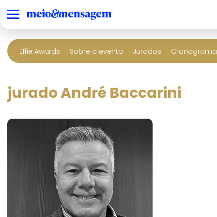
Effie Awards
Sobre o evento
Jurados
Cronograma 
jurado André Baccarini