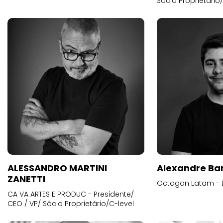
Sócio Proprietário
ALESSANDRO MARTINI
Alexandre Ba
ZANETTI
Octagon Latam - D
CA VA ARTES E PRODUC - Presidente/
CEO / VP/ Sócio Proprietário/C-level