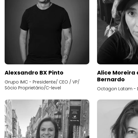
Alexsandro BX Pinto
Alice Moreira
Bernardo
Grupo IMC - Presidente/ CEO / VP/
Sócio Proprietário/C-level
Octagon Latam - D