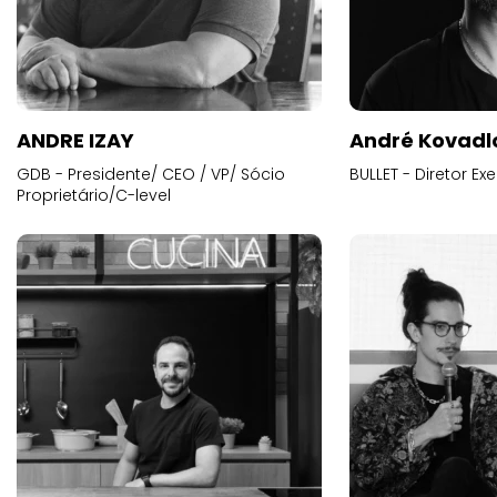
ANDRE IZAY
André Kovadl
GDB - Presidente/ CEO / VP/ Sócio
BULLET - Diretor E
Proprietário/C-level