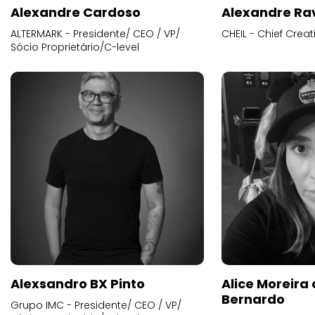
Alexandre Cardoso
Alexandre Ra
ALTERMARK - Presidente/ CEO / VP/
CHEIL - Chief Creat
Sócio Proprietário/C-level
Alexsandro BX Pinto
Alice Moreira
Bernardo
Grupo IMC - Presidente/ CEO / VP/