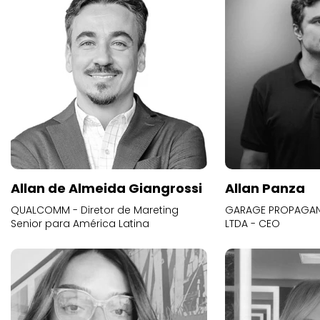
Allan de Almeida Giangrossi
Allan Panza
QUALCOMM - Diretor de Mareting
GARAGE PROPAGAND
Senior para América Latina
LTDA - CEO