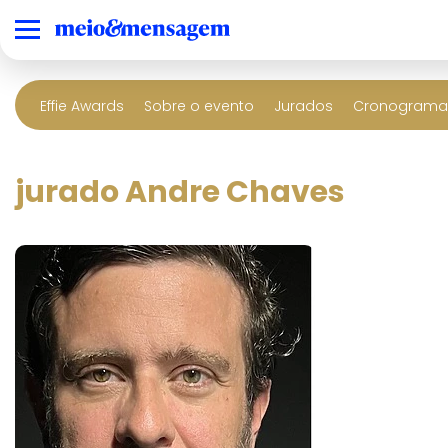
Effie Awards
Sobre o evento
Jurados
Cronograma 
jurado Andre Chaves