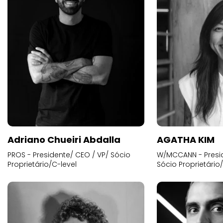
Adriano Chueiri Abdalla
AGATHA KIM
PROS - Presidente/ CEO / VP/ Sócio
W/MCCANN - Presid
Proprietário/C-level
Sócio Proprietário