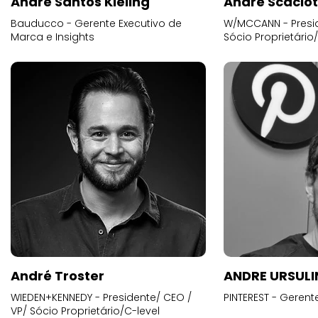
Andre Santos Kieling
André Scacio
Bauducco - Gerente Executivo de
W/MCCANN - Presid
Marca e Insights
Sócio Proprietário
André Troster
ANDRE URSUL
WIEDEN+KENNEDY - Presidente/ CEO /
PINTEREST - Gerent
VP/ Sócio Proprietário/C-level