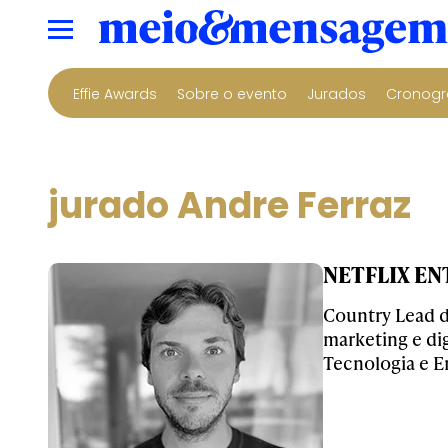
Effie Awards
Sobre o evento
Jurados
Cronogr
jurado Andre Ferraz
NETFLIX ENT
Country Lead de
marketing e di
Tecnologia e E