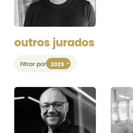
outros jurados
Filtrar por