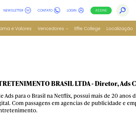
NEWSLETTER
CONTATO
LOGIN
ASSINE
ama e Valores
Vencedores
Effie College
Localização
RETENIMENTO BRASIL LTDA - Diretor, Ads C
 Ads para o Brasil na Netflix, possui mais de 20 anos 
gital. Com passagens em agencias de publicidade e e
ntretenimento.