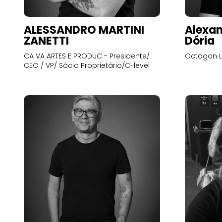
ALESSANDRO MARTINI
Alexan
ZANETTI
Dória
CA VA ARTES E PRODUC - Presidente/
Octagon L
CEO / VP/ Sócio Proprietário/C-level