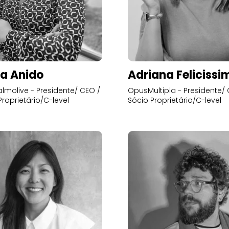
a Anido
Adriana Felicissi
lmolive - Presidente/ CEO /
OpusMultipla - Presidente/ 
Proprietário/C-level
Sócio Proprietário/C-level