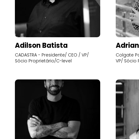
Adilson Batista
Adrian
CADASTRA - Presidente/ CEO / VP/
Colgate Pa
Sócio Proprietário/C-level
VP/ Sócio 