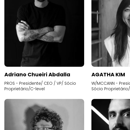
Adriano Chueiri Abdalla
AGATHA KIM
PROS - Presidente/ CEO / VP/ Sócio
W/MCCANN - Presid
Proprietário/C-level
Sócio Proprietário