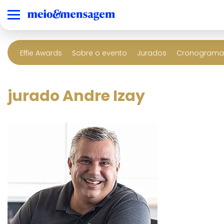
Effie Awards
Sobre o evento
Jurados
Cronograma 
jurado Andre Izay