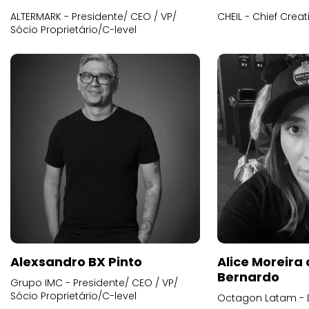
ALTERMARK - Presidente/ CEO / VP/
CHEIL - Chief Creat
Sócio Proprietário/C-level
Alexsandro BX Pinto
Alice Moreira
Bernardo
Grupo IMC - Presidente/ CEO / VP/
Sócio Proprietário/C-level
Octagon Latam - D