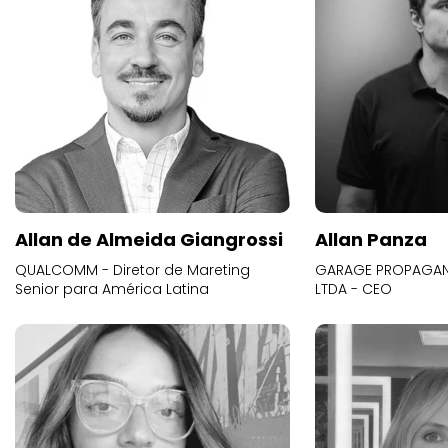
Allan de Almeida Giangrossi
Allan Panza
QUALCOMM - Diretor de Mareting
GARAGE PROPAGAND
Senior para América Latina
LTDA - CEO