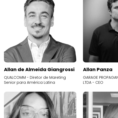
Allan de Almeida Giangrossi
Allan Panza
QUALCOMM - Diretor de Mareting
GARAGE PROPAGAND
Senior para América Latina
LTDA - CEO