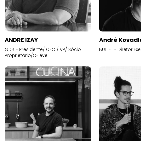
ANDRE IZAY
André Kovadl
GDB - Presidente/ CEO / VP/ Sócio
BULLET - Diretor E
Proprietário/C-level