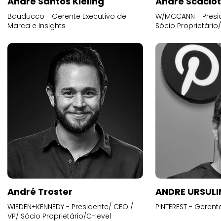
Andre Santos Kieling
André Scacio
Bauducco - Gerente Executivo de
W/MCCANN - Presid
Marca e Insights
Sócio Proprietário
André Troster
ANDRE URSUL
WIEDEN+KENNEDY - Presidente/ CEO /
PINTEREST - Gerent
VP/ Sócio Proprietário/C-level