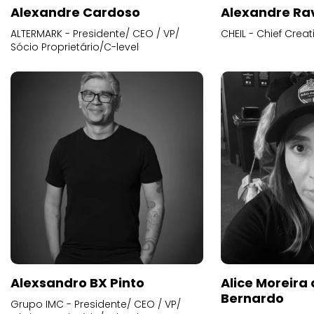
Alexandre Cardoso
Alexandre Ra
ALTERMARK - Presidente/ CEO / VP/
CHEIL - Chief Creat
Sócio Proprietário/C-level
Alexsandro BX Pinto
Alice Moreira
Bernardo
Grupo IMC - Presidente/ CEO / VP/