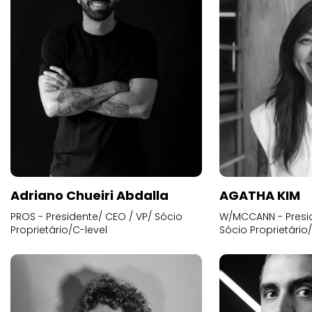
Adriano Chueiri Abdalla
AGATHA KIM
PROS - Presidente/ CEO / VP/ Sócio
W/MCCANN - Presid
Proprietário/C-level
Sócio Proprietário