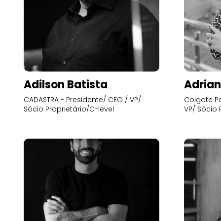
Adilson Batista
Adrian
CADASTRA - Presidente/ CEO / VP/
Colgate Pa
Sócio Proprietário/C-level
VP/ Sócio 