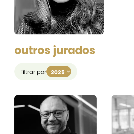
outros jurados
Filtrar por