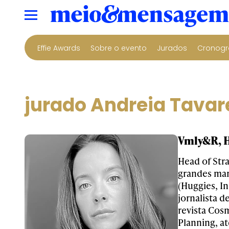
Effie Awards
Sobre o evento
Jurados
Cronogr
jurado Andreia Tavar
Vmly&R, H
Head of Str
grandes mar
(Huggies, In
jornalista 
revista Cos
Planning, a