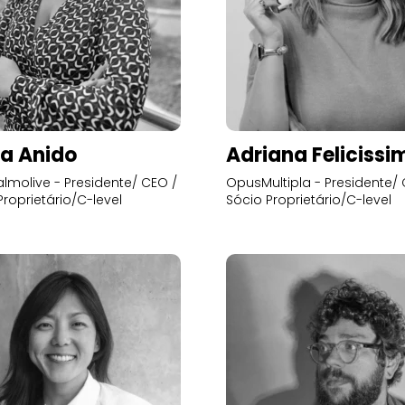
a Anido
Adriana Felicissi
lmolive - Presidente/ CEO /
OpusMultipla - Presidente/ 
Proprietário/C-level
Sócio Proprietário/C-level