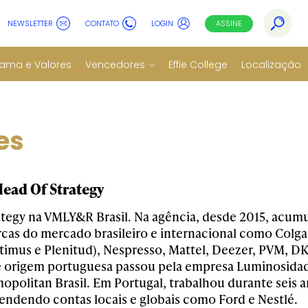
NEWSLETTER
CONTATO
LOGIN
ASSINE
ama e Valores
Vencedores
Effie College
Localização
es
ead Of Strategy
ategy na VMLY&R Brasil. Na agência, desde 2015, acumu
cas do mercado brasileiro e internacional como Colga
timus e Plenitud), Nespresso, Mattel, Deezer, PVM, DKT
de origem portuguesa passou pela empresa Luminosidad
mopolitan Brasil. Em Portugal, trabalhou durante seis
tendendo contas locais e globais como Ford e Nestlé.