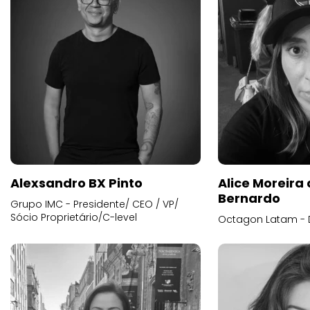
Alexsandro BX Pinto
Alice Moreira
Bernardo
Grupo IMC - Presidente/ CEO / VP/
Sócio Proprietário/C-level
Octagon Latam - D