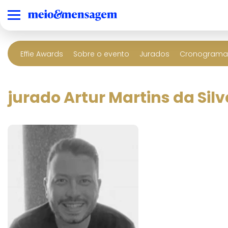
Effie Awards
Sobre o evento
Jurados
Cronograma 
jurado Artur Martins da Silv