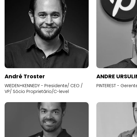
André Troster
ANDRE URSUL
WIEDEN+KENNEDY - Presidente/ CEO /
PINTEREST - Gerent
VP/ Sócio Proprietário/C-level