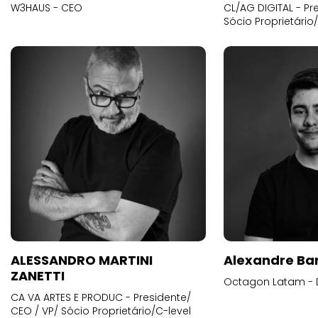
W3HAUS - CEO
CL/AG DIGITAL - Pr
Sócio Proprietário
ALESSANDRO MARTINI
Alexandre Ba
ZANETTI
Octagon Latam - D
CA VA ARTES E PRODUC - Presidente/
CEO / VP/ Sócio Proprietário/C-level