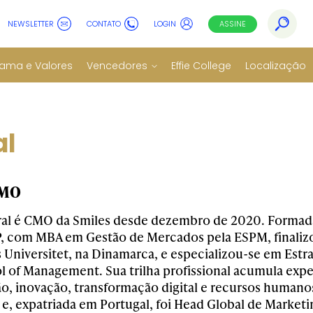
NEWSLETTER
CONTATO
LOGIN
ASSINE
ama e Valores
Vencedores
Effie College
Localização
al
CMO
ral é CMO da Smiles desde dezembro de 2020. Formad
, com MBA em Gestão de Mercados pela ESPM, finali
Universitet, na Dinamarca, e especializou-se em Estra
l of Management. Sua trilha profissional acumula exp
, inovação, transformação digital e recursos humanos
 e, expatriada em Portugal, foi Head Global de Marke