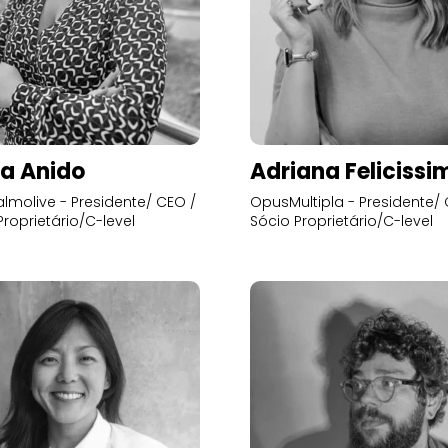
a Anido
Adriana Felicissi
lmolive - Presidente/ CEO /
OpusMultipla - Presidente/ 
Proprietário/C-level
Sócio Proprietário/C-level