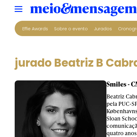
Effie Awards
Sobre o evento
Jurados
Cronogr
jurado Beatriz B Cabr
Smiles - 
Beatriz Cab
pela PUC-SP
Københavns 
Sloan Schoo
comunicação
quatro anos