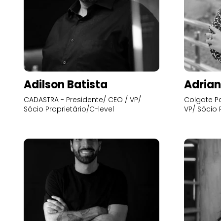
Adilson Batista
Adrian
CADASTRA - Presidente/ CEO / VP/
Colgate Pa
Sócio Proprietário/C-level
VP/ Sócio 