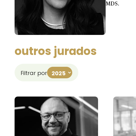
MDS.
outros jurados
Filtrar por