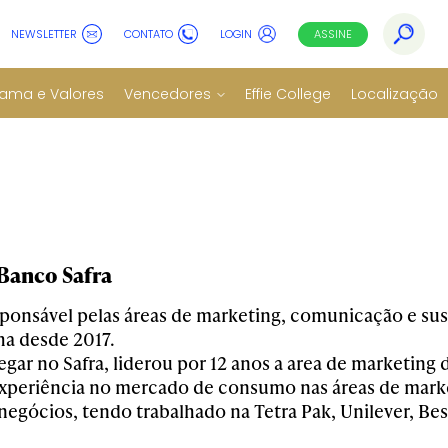
NEWSLETTER
CONTATO
LOGIN
ASSINE
ama e Valores
Vencedores
Effie College
Localização
 Banco Safra
sponsável pelas áreas de marketing, comunicação e sus
ha desde 2017.
gar no Safra, liderou p
or 12 anos
a
area de
marketing d
xperiência no mercado de c
onsumo nas áreas de marke
negócios, tendo trabalhado
na
Tetra Pak, Unilever,
Bes