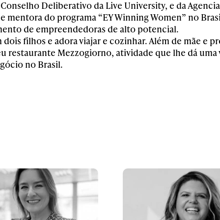
Conselho Deliberativo
da
Live University,
e
da Agencia
 e mentora do programa “EY Winning Women” no Brasi
mento de empreendedoras
de alto potencial.
 dois filhos
e
ador
a
viajar e cozinhar. Além de mãe e pr
eu restaurante Mezzogiorno, atividade que
lhe
dá uma 
egócio
no Brasil.