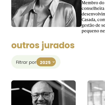
Membro do 
c
onselheira
desenvolvi
C
asada, com
gestão de s
pequeno n
outros jurados
Filtrar por