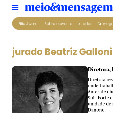
Effie Awards
Sobre o evento
Jurados
Cronogr
jurado Beatriz Galloni
Diretora,
Diretora re
onde trabal
Antes de che
Sul
.
Forte
e
unidade de 
Danone.