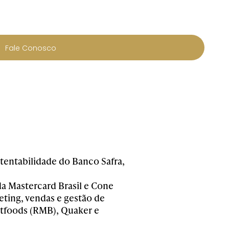
Fale Conosco
tentabilidade do Banco Safra
,
a Mastercard Brasil e Cone
ting, v
endas e gestão de
tfoods (RMB)
, Quaker e