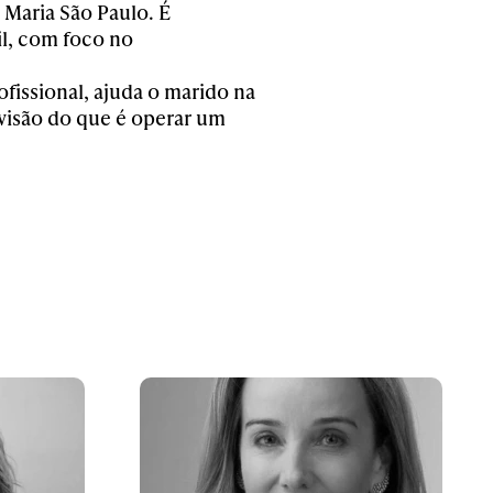
 Maria São Paulo
.
É
l
, com foco no
ofissional, ajud
a
o
marido na
visão do que é operar um