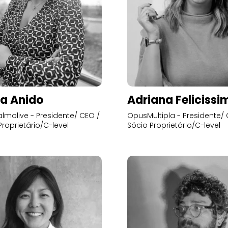
a Anido
Adriana Felicissi
lmolive - Presidente/ CEO /
OpusMultipla - Presidente/ 
Proprietário/C-level
Sócio Proprietário/C-level