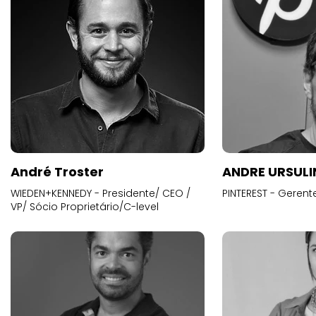
André Troster
ANDRE URSUL
WIEDEN+KENNEDY - Presidente/ CEO /
PINTEREST - Gerent
VP/ Sócio Proprietário/C-level