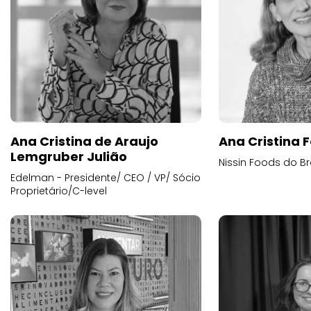
Ana Cristina de Araujo
Ana Cristina F
Lemgruber Julião
Nissin Foods do Br
Edelman - Presidente/ CEO / VP/ Sócio
Proprietário/C-level