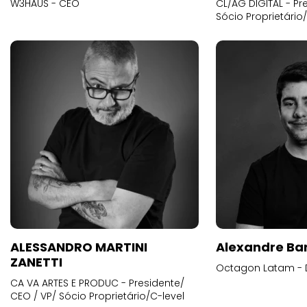
W3HAUS - CEO
CL/AG DIGITAL - Pr
Sócio Proprietário
ALESSANDRO MARTINI
Alexandre Ba
ZANETTI
Octagon Latam - D
CA VA ARTES E PRODUC - Presidente/
CEO / VP/ Sócio Proprietário/C-level