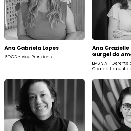
Ana Gabriela Lopes
Ana Grazielle
Gurgel do Am
IFOOD - Vice Presidente
EMS S.A - Gerente 
Comportamento 