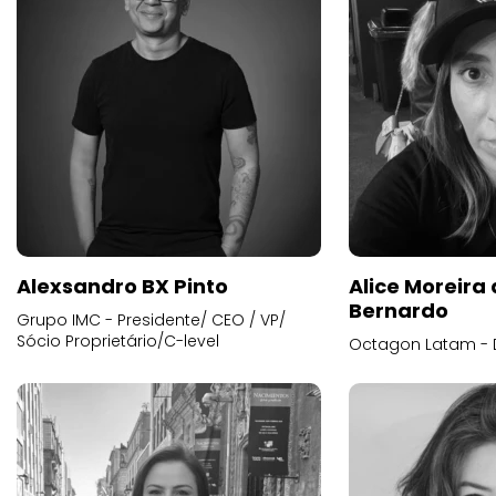
Alexsandro BX Pinto
Alice Moreira
Bernardo
Grupo IMC - Presidente/ CEO / VP/
Sócio Proprietário/C-level
Octagon Latam - D