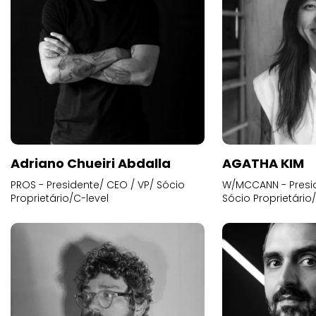
Adriano Chueiri Abdalla
AGATHA KIM
PROS - Presidente/ CEO / VP/ Sócio
W/MCCANN - Presid
Proprietário/C-level
Sócio Proprietário