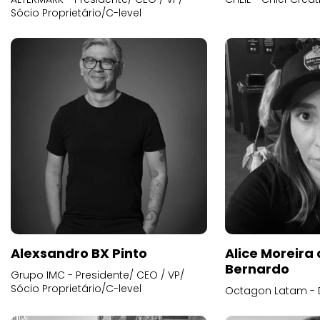
Sócio Proprietário/C-level
Alexsandro BX Pinto
Alice Moreira
Bernardo
Grupo IMC - Presidente/ CEO / VP/
Sócio Proprietário/C-level
Octagon Latam - D