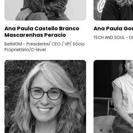
Ana Paula Castello Branco
Ana Paula Go
Mascarenhas Peracio
TECH AND SOUL - D
BetMGM - Presidente/ CEO / VP/ Sócio
Proprietário/C-level