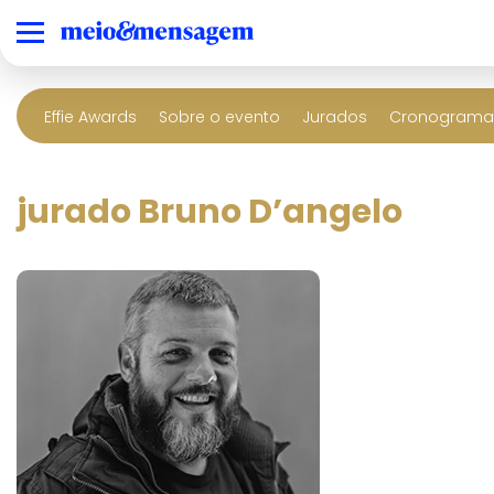
Effie Awards
Sobre o evento
Jurados
Cronograma 
jurado Bruno D’angelo