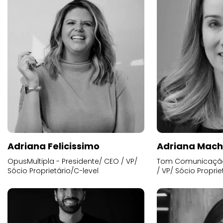
Adriana Felicissimo
Adriana Mac
OpusMultipla - Presidente/ CEO / VP/
Tom Comunicação 
Sócio Proprietário/C-level
/ VP/ Sócio Proprie