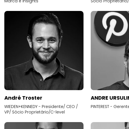
Marca e Insights
Sócio Proprietário
André Troster
ANDRE URSUL
WIEDEN+KENNEDY - Presidente/ CEO /
PINTEREST - Gerent
VP/ Sócio Proprietário/C-level