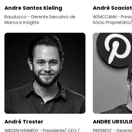
Andre Santos Kieling
André Scacio
Bauducco - Gerente Executivo de
W/MCCANN - Presid
Marca e Insights
Sócio Proprietário
André Troster
ANDRE URSUL
WIEDEN+KENNEDY - Presidente/ CEO /
PINTEREST - Gerent