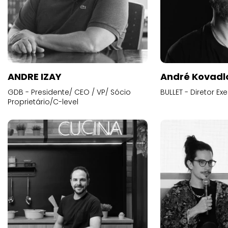
ANDRE IZAY
André Kovadl
GDB - Presidente/ CEO / VP/ Sócio
BULLET - Diretor E
Proprietário/C-level