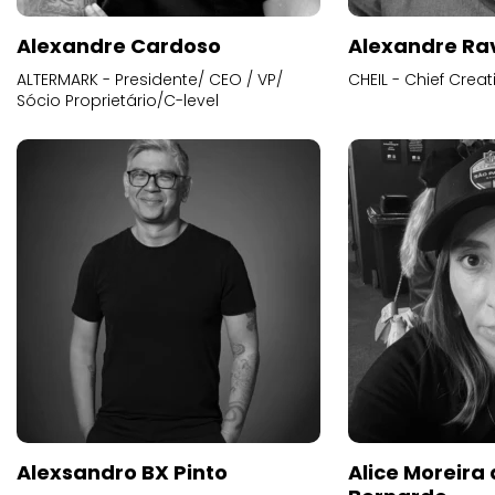
Alexandre Cardoso
Alexandre Ra
ALTERMARK - Presidente/ CEO / VP/
CHEIL - Chief Creat
Sócio Proprietário/C-level
Alexsandro BX Pinto
Alice Moreira