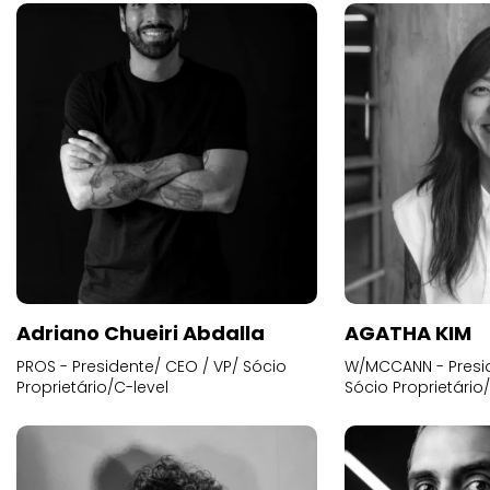
Adriano Chueiri Abdalla
AGATHA KIM
PROS - Presidente/ CEO / VP/ Sócio
W/MCCANN - Presid
Proprietário/C-level
Sócio Proprietário