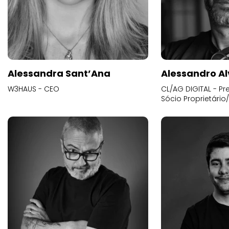
Alessandra Sant’Ana
Alessandro Al
W3HAUS - CEO
CL/AG DIGITAL - Pr
Sócio Proprietário