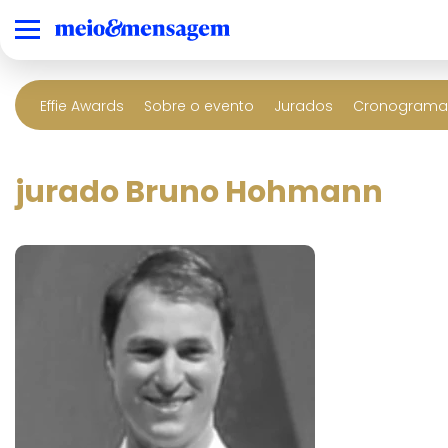
Effie Awards
Sobre o evento
Jurados
Cronograma 
jurado Bruno Hohmann