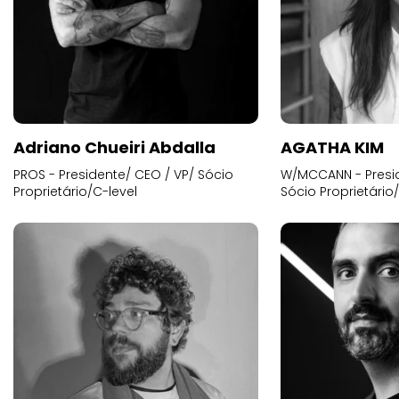
Adriano Chueiri Abdalla
AGATHA KIM
PROS - Presidente/ CEO / VP/ Sócio
W/MCCANN - Presid
Proprietário/C-level
Sócio Proprietário