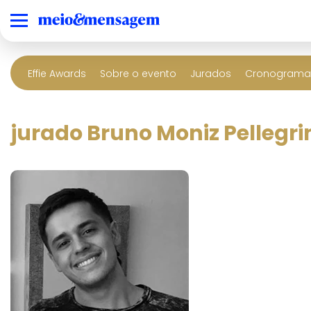
Effie Awards
Sobre o evento
Jurados
Cronograma 
jurado Bruno Moniz Pellegri