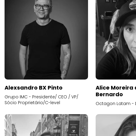
Alexsandro BX Pinto
Alice Moreira
Bernardo
Grupo IMC - Presidente/ CEO / VP/
Sócio Proprietário/C-level
Octagon Latam - D