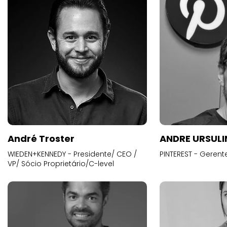
André Troster
ANDRE URSUL
WIEDEN+KENNEDY - Presidente/ CEO /
PINTEREST - Gerent
VP/ Sócio Proprietário/C-level