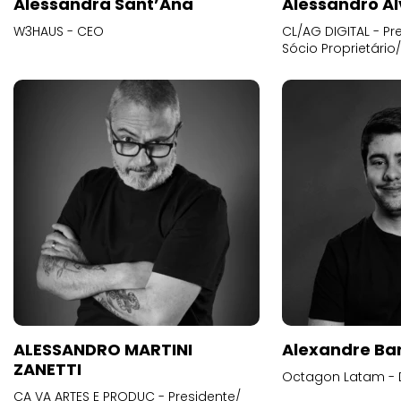
Alessandra Sant’Ana
Alessandro Al
W3HAUS - CEO
CL/AG DIGITAL - Pr
Sócio Proprietário
ALESSANDRO MARTINI
Alexandre Ba
ZANETTI
Octagon Latam - D
CA VA ARTES E PRODUC - Presidente/