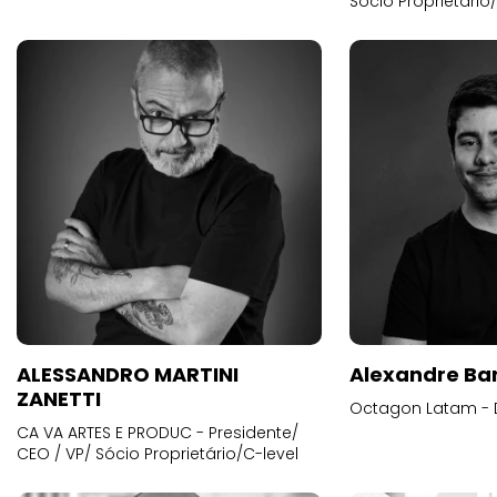
Sócio Proprietário
ALESSANDRO MARTINI
Alexandre Ba
ZANETTI
Octagon Latam - D
CA VA ARTES E PRODUC - Presidente/
CEO / VP/ Sócio Proprietário/C-level