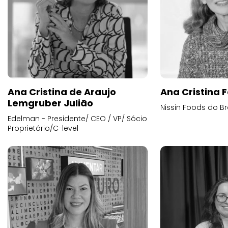
Ana Cristina de Araujo
Ana Cristina F
Lemgruber Julião
Nissin Foods do Br
Edelman - Presidente/ CEO / VP/ Sócio
Proprietário/C-level