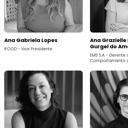
Ana Gabriela Lopes
Ana Grazielle
Gurgel do Am
IFOOD - Vice Presidente
EMS S.A - Gerente 
Comportamento 