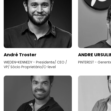
André Troster
ANDRE URSUL
WIEDEN+KENNEDY - Presidente/ CEO /
PINTEREST - Gerent
VP/ Sócio Proprietário/C-level