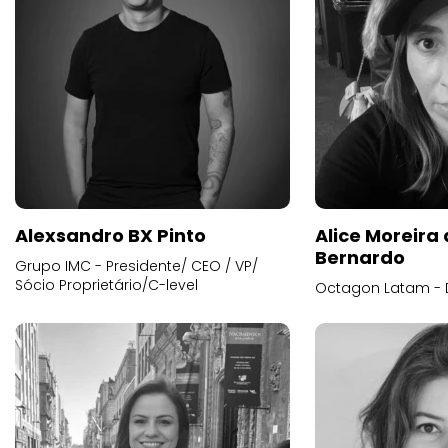
Alexsandro BX Pinto
Alice Moreira
Bernardo
Grupo IMC - Presidente/ CEO / VP/
Sócio Proprietário/C-level
Octagon Latam - D