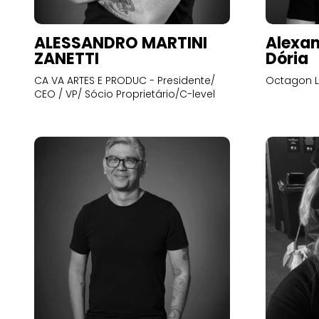
ALESSANDRO MARTINI
Alexan
ZANETTI
Dória
CA VA ARTES E PRODUC - Presidente/
Octagon L
CEO / VP/ Sócio Proprietário/C-level