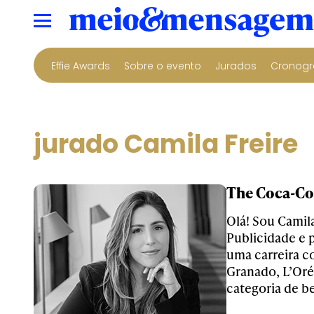
Effie Awards
Sobre o evento
Jurados
Cronogr
jurado Camila Freire
The Coca-Co
Olá! Sou Camil
Publicidade e 
uma carreira c
Granado, L’Oré
categoria de be