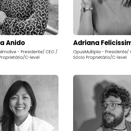
a Anido
Adriana Felicissi
lmolive - Presidente/ CEO /
OpusMultipla - Presidente/ 
Proprietário/C-level
Sócio Proprietário/C-level