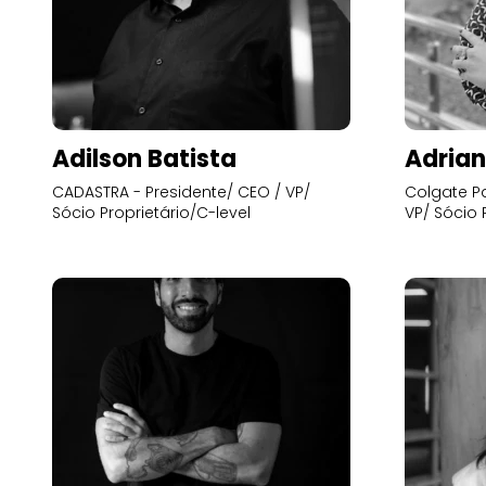
Adilson Batista
Adrian
CADASTRA - Presidente/ CEO / VP/
Colgate Pa
Sócio Proprietário/C-level
VP/ Sócio 