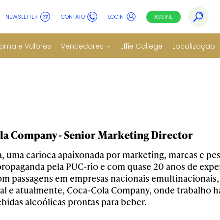
NEWSLETTER
CONTATO
LOGIN
ASSINE
ama e Valores
Vencedores
Effie College
Localização
la Company - Senior Marketing Director
a, uma carioca apaixonada por marketing, marcas e p
propaganda pela PUC-rio e com quase 20 anos de exper
om passagens em empresas nacionais emultinacionais,
al e atualmente, Coca-Cola Company, onde trabalho há 
bidas alcoólicas prontas para beber.