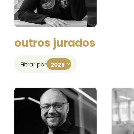
outros jurados
Filtrar por