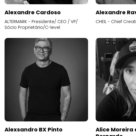
Alexandre Cardoso
Alexandre Ra
ALTERMARK - Presidente/ CEO / VP/
CHEIL - Chief Creat
Sócio Proprietário/C-level
Alexsandro BX Pinto
Alice Moreira