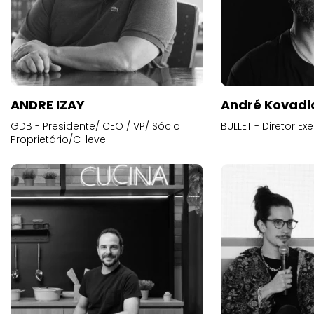
ANDRE IZAY
André Kovadl
GDB - Presidente/ CEO / VP/ Sócio
BULLET - Diretor E
Proprietário/C-level