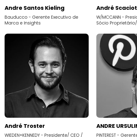
Andre Santos Kieling
André Scacio
Bauducco - Gerente Executivo de
W/MCCANN - Presid
Marca e Insights
Sócio Proprietário
André Troster
ANDRE URSUL
WIEDEN+KENNEDY - Presidente/ CEO /
PINTEREST - Gerent