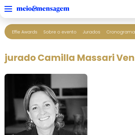
Effie Awards
Sobre o evento
Jurados
Cronograma 
jurado Camilla Massari Ven