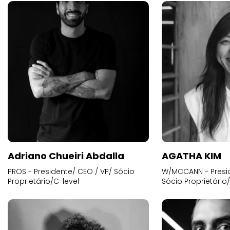
Adriano Chueiri Abdalla
AGATHA KIM
PROS - Presidente/ CEO / VP/ Sócio
W/MCCANN - Presid
Proprietário/C-level
Sócio Proprietário