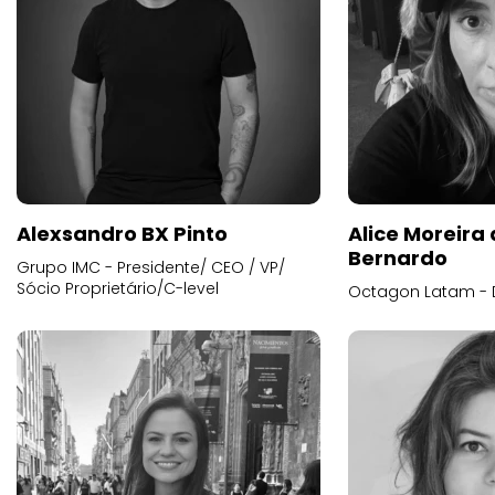
Alexsandro BX Pinto
Alice Moreira
Bernardo
Grupo IMC - Presidente/ CEO / VP/
Sócio Proprietário/C-level
Octagon Latam - D