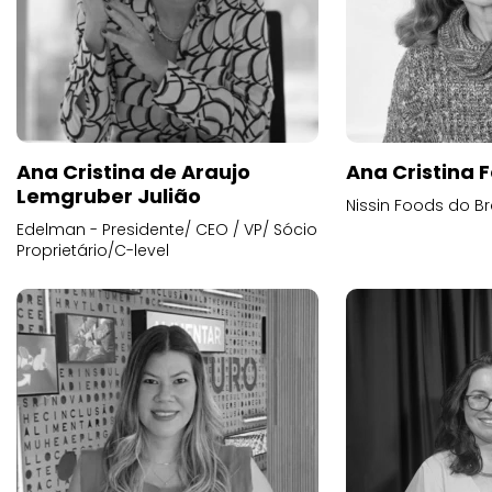
Ana Cristina de Araujo
Ana Cristina F
Lemgruber Julião
Nissin Foods do Br
Edelman - Presidente/ CEO / VP/ Sócio
Proprietário/C-level