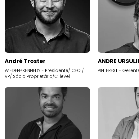
André Troster
ANDRE URSUL
WIEDEN+KENNEDY - Presidente/ CEO /
PINTEREST - Gerent
VP/ Sócio Proprietário/C-level