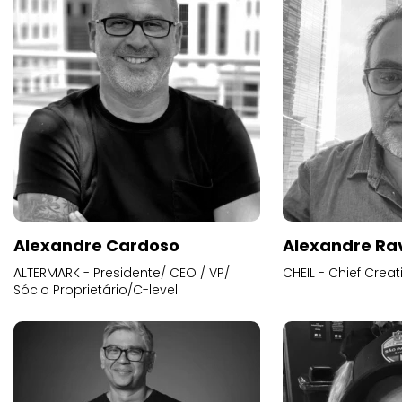
Alexandre Cardoso
Alexandre Ra
ALTERMARK - Presidente/ CEO / VP/
CHEIL - Chief Creat
Sócio Proprietário/C-level