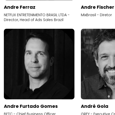
Andre Ferraz
Andre Fischer
NETFLIX ENTRETENIMENTO BRASIL LTDA -
MixBrasil - Diretor
Director, Head of Ads Sales Brazil
Andre Furtado Gomes
André Gola
BETC - Chief Business Officer
GREY - Executive Cr