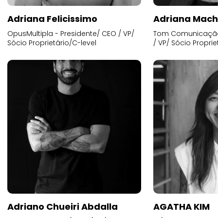
Adriana Felicissimo
Adriana Mac
OpusMultipla - Presidente/ CEO / VP/
Tom Comunicação 
Sócio Proprietário/C-level
/ VP/ Sócio Proprie
Adriano Chueiri Abdalla
AGATHA KIM