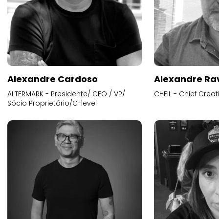
Alexandre Cardoso
Alexandre Ra
ALTERMARK - Presidente/ CEO / VP/
CHEIL - Chief Creat
Sócio Proprietário/C-level