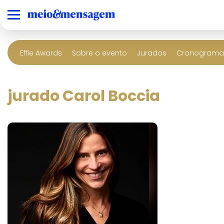
Effie Awards
Sobre o evento
Jurados
Cronograma 
jurado Carol Boccia