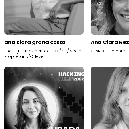
ana clara grana costa
Ana Clara Re
The Juju - Presidente/ CEO / VP/ Sócio
CLARO - Gerente
Proprietário/C-level