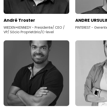
André Troster
ANDRE URSUL
WIEDEN+KENNEDY - Presidente/ CEO /
PINTEREST - Gerent
VP/ Sócio Proprietário/C-level