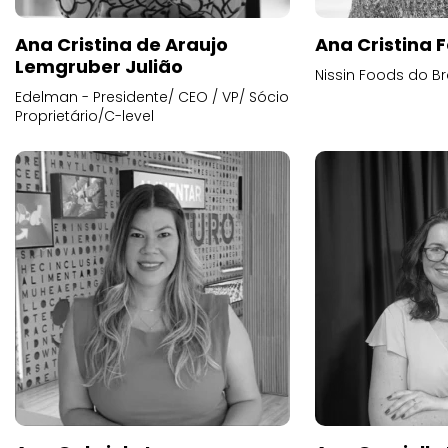
Ana Cristina de Araujo
Ana Cristina F
Lemgruber Julião
Nissin Foods do Br
Edelman - Presidente/ CEO / VP/ Sócio
Proprietário/C-level