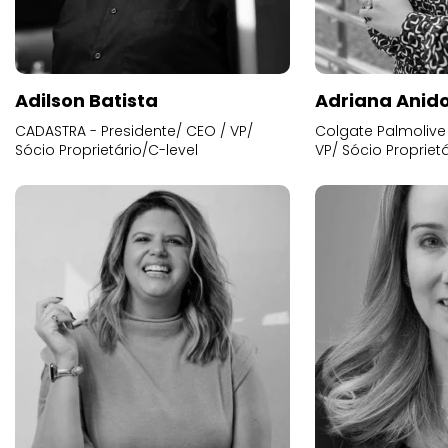
Adilson Batista
Adriana Anid
CADASTRA - Presidente/ CEO / VP/
Colgate Palmolive 
Sócio Proprietário/C-level
VP/ Sócio Proprietá