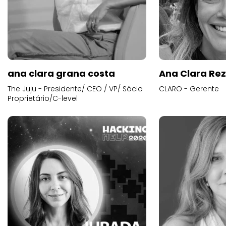
ana clara grana costa
Ana Clara Re
The Juju - Presidente/ CEO / VP/ Sócio
CLARO - Gerente
Proprietário/C-level