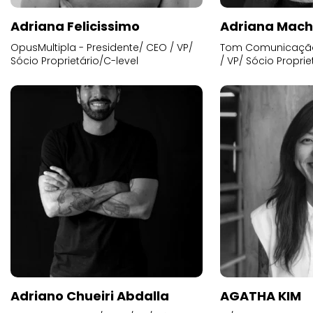
Adriana Felicissimo
Adriana Mac
OpusMultipla - Presidente/ CEO / VP/
Tom Comunicação 
Sócio Proprietário/C-level
/ VP/ Sócio Proprie
Adriano Chueiri Abdalla
AGATHA KIM