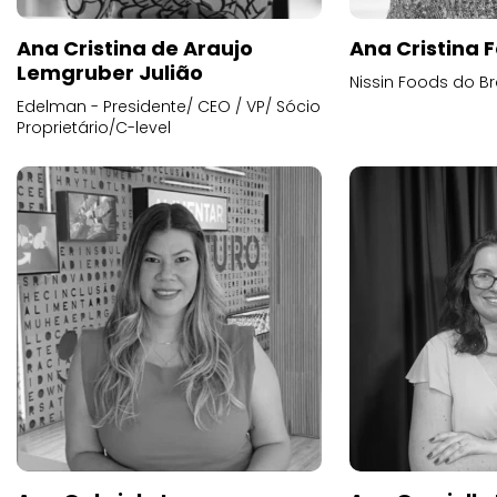
Ana Cristina de Araujo
Ana Cristina F
Lemgruber Julião
Nissin Foods do Br
Edelman - Presidente/ CEO / VP/ Sócio
Proprietário/C-level