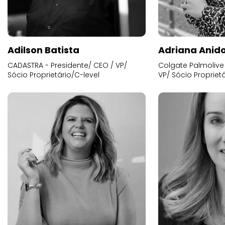
Adilson Batista
Adriana Anid
CADASTRA - Presidente/ CEO / VP/
Colgate Palmolive 
Sócio Proprietário/C-level
VP/ Sócio Proprietá