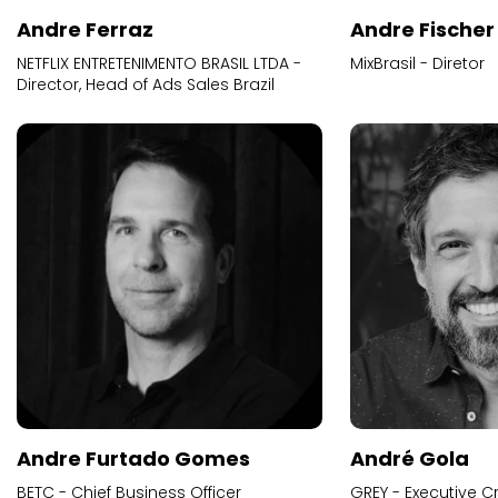
Andre Ferraz
Andre Fischer
NETFLIX ENTRETENIMENTO BRASIL LTDA -
MixBrasil - Diretor
Director, Head of Ads Sales Brazil
Andre Furtado Gomes
André Gola
BETC - Chief Business Officer
GREY - Executive Cr