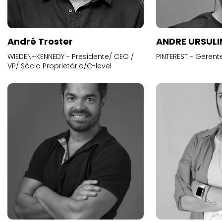
André Troster
ANDRE URSUL
WIEDEN+KENNEDY - Presidente/ CEO /
PINTEREST - Gerent
VP/ Sócio Proprietário/C-level