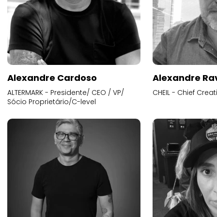
Alexandre Cardoso
Alexandre Ra
ALTERMARK - Presidente/ CEO / VP/
CHEIL - Chief Creat
Sócio Proprietário/C-level