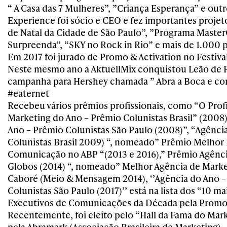
“ A Casa das 7 Mulheres”, ”Criança Esperança” e out
Experience foi sócio e CEO e fez importantes proje
de Natal da Cidade de São Paulo”, ”Programa Maste
Surpreenda”, “SKY no Rock in Rio” e mais de 1.000 p
Em 2017 foi jurado de Promo & Activation no Festiva
Neste mesmo ano a AktuellMix conquistou Leão de 
campanha para Hershey chamada ” Abra a Boca e com
#eaternet
Recebeu vários prêmios profissionais, como “O Profi
Marketing do Ano – Prêmio Colunistas Brasil” (2008)
Ano – Prêmio Colunistas São Paulo (2008)”, “Agênci
Colunistas Brasil 2009) “, nomeado” Prêmio Melhor 
Comunicação no ABP “(2013 e 2016),” Prêmio Agênc
Globos (2014) “, nomeado” Melhor Agência de Mark
Caboré (Meio & Mensagem 2014), ‘’Agência do Ano 
Colunistas São Paulo (2017)’’ está na lista dos “10 m
Executivos de Comunicações da Década pela Promo
Recentemente, foi eleito pelo “Hall da Fama do Mark
pela Abramark (Associação Brasileira de Marketing).