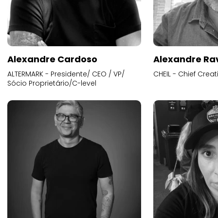
Alexandre Cardoso
Alexandre Ra
ALTERMARK - Presidente/ CEO / VP/
CHEIL - Chief Creat
Sócio Proprietário/C-level