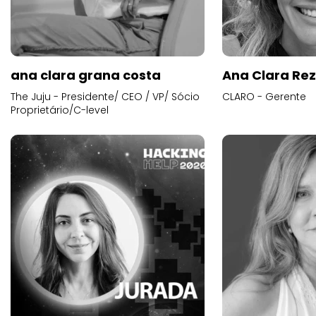
ana clara grana costa
Ana Clara Re
The Juju - Presidente/ CEO / VP/ Sócio
CLARO - Gerente
Proprietário/C-level