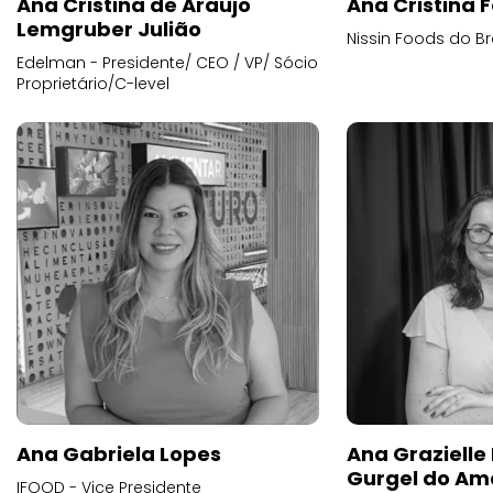
Ana Cristina de Araujo
Ana Cristina F
Lemgruber Julião
Nissin Foods do Br
Edelman - Presidente/ CEO / VP/ Sócio
Proprietário/C-level
Ana Gabriela Lopes
Ana Grazielle
Gurgel do Am
IFOOD - Vice Presidente