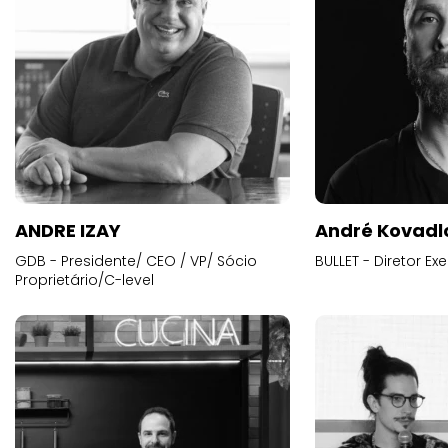
ANDRE IZAY
André Kovadl
GDB - Presidente/ CEO / VP/ Sócio
BULLET - Diretor E
Proprietário/C-level