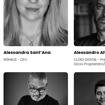
Alessandra Sant’Ana
Alessandro Al
W3HAUS - CEO
CL/AG DIGITAL - Pr
Sócio Proprietário