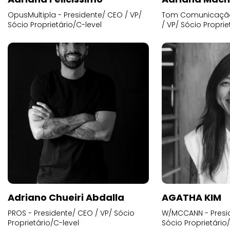
OpusMultipla - Presidente/ CEO / VP/
Tom Comunicação 
Sócio Proprietário/C-level
/ VP/ Sócio Proprie
Adriano Chueiri Abdalla
AGATHA KIM
PROS - Presidente/ CEO / VP/ Sócio
W/MCCANN - Presid
Proprietário/C-level
Sócio Proprietário