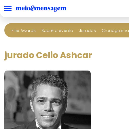
Effie Awards
Sobre o evento
Jurados
Cronograma 
jurado Celio Ashcar