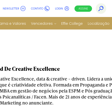
NEWSLETTER
CONTATO
LOGIN
ASSINE
ama e Valores
Vencedores
Effie College
Localização
d De Creative Excellence
ative Excellence, data & creative – driven. Lidera a u
que é criatividade efetiva. Formada em Propaganda e 
MBA em gestão de negócios pela ESPM e Pós graduaçã
s Psicanalíticas / Facen. Mais de 21 anos de experiênc
Marketing no anunciante.