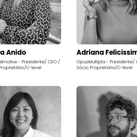
a Anido
Adriana Felicissi
lmolive - Presidente/ CEO /
OpusMultipla - Presidente/ 
Proprietário/C-level
Sócio Proprietário/C-level