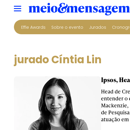
Effie Awards
Sobre o evento
Jurados
Cronogr
jurado Cíntia Lin
Ipsos, Hea
Head de Cre
entender o 
Mackenzie, 
de Pesquisa
atuação em 