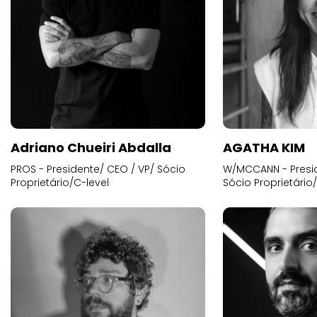
Adriano Chueiri Abdalla
AGATHA KIM
PROS - Presidente/ CEO / VP/ Sócio
W/MCCANN - Presid
Proprietário/C-level
Sócio Proprietário