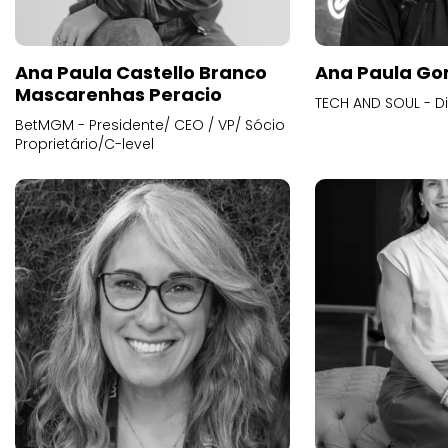
Ana Paula Castello Branco
Ana Paula Go
Mascarenhas Peracio
TECH AND SOUL - D
BetMGM - Presidente/ CEO / VP/ Sócio
Proprietário/C-level