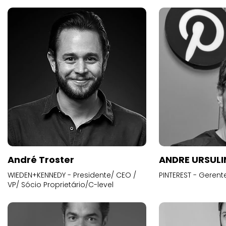
André Troster
ANDRE URSUL
WIEDEN+KENNEDY - Presidente/ CEO /
PINTEREST - Gerent
VP/ Sócio Proprietário/C-level