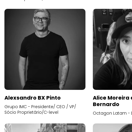
Alexsandro BX Pinto
Alice Moreira
Bernardo
Grupo IMC - Presidente/ CEO / VP/
Sócio Proprietário/C-level
Octagon Latam - D