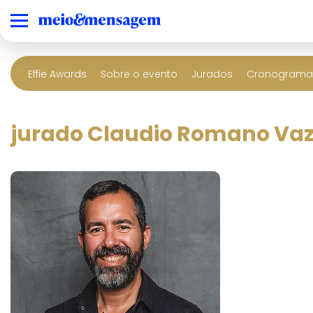
Effie Awards
Sobre o evento
Jurados
Cronograma 
jurado Claudio Romano Vaz