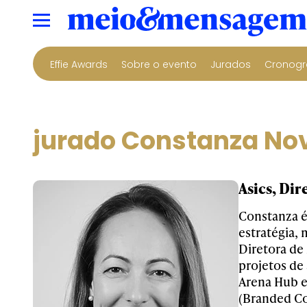
Effie Awards
Sobre o evento
Jurados
Cronogr
jurado Constanza Nov
Asics, Di
Constanza é
estratégia, 
Diretora de
projetos de
Arena Hub e
(Branded Co