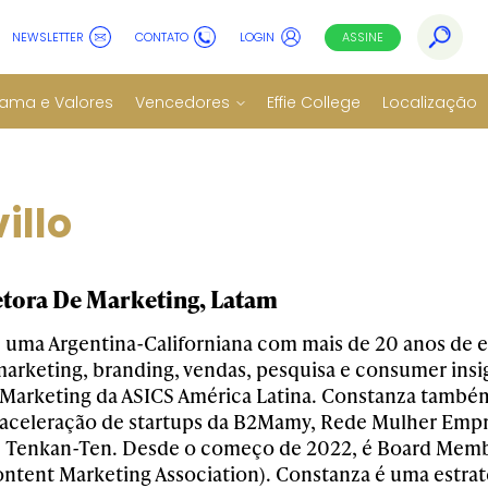
NEWSLETTER
CONTATO
LOGIN
ASSINE
ama e Valores
Vencedores
Effie College
Localização
illo
retora De Marketing, Latam
 uma Argentina-Californiana com mais de 20 anos de e
marketing, branding, vendas, pesquisa e consumer insig
 Marketing da ASICS América Latina. Constanza tamb
 aceleração de startups da B2Mamy, Rede Mulher Emp
 Tenkan-Ten. Desde o começo de 2022, é Board Memb
ntent Marketing Association). Constanza é uma estrat