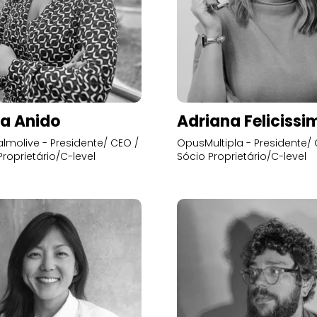
a Anido
Adriana Felicissi
lmolive - Presidente/ CEO /
OpusMultipla - Presidente/ 
Proprietário/C-level
Sócio Proprietário/C-level