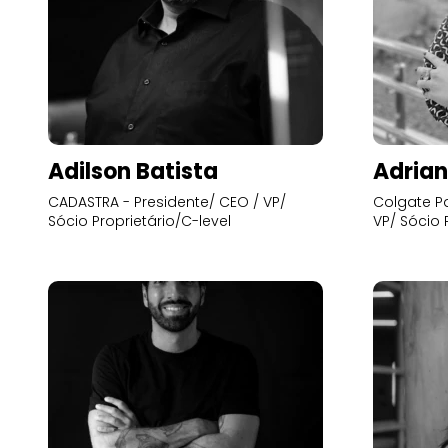
Adilson Batista
Adrian
CADASTRA - Presidente/ CEO / VP/
Colgate Pa
Sócio Proprietário/C-level
VP/ Sócio 