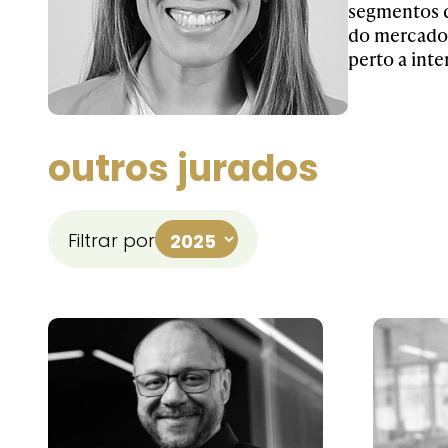
segmentos d
do mercado 
perto a int
outros jurados
Filtrar por