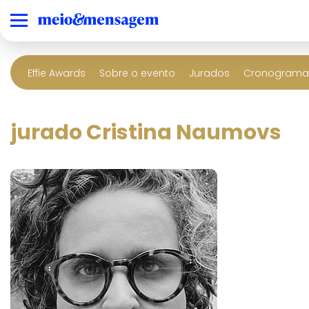
Effie Awards
Sobre o evento
Jurados
Cronograma 
jurado Cristina Naumovs