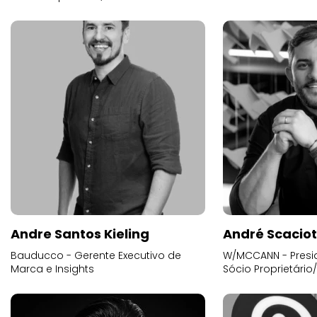
Andre Santos Kieling
André Scacio
Bauducco - Gerente Executivo de
W/MCCANN - Presid
Marca e Insights
Sócio Proprietário