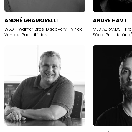
ANDRÉ GRAMORELLI
ANDRE HAVT
WBD - Warner Bros. Discovery - VP de
MEDIABRANDS - Pre
Vendas Publicitárias
Sócio Proprietário