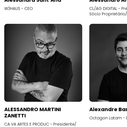
W3HAUS - CEO
CL/AG DIGITAL - Pr
Sócio Proprietário
ALESSANDRO MARTINI
Alexandre Ba
ZANETTI
Octagon Latam - D
CA VA ARTES E PRODUC - Presidente/