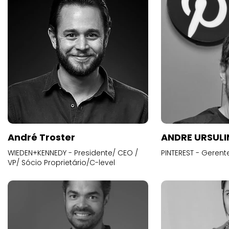
André Troster
ANDRE URSUL
WIEDEN+KENNEDY - Presidente/ CEO /
PINTEREST - Gerent
VP/ Sócio Proprietário/C-level