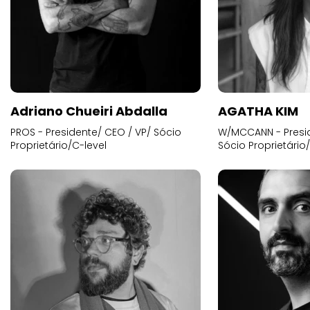
Adriano Chueiri Abdalla
AGATHA KIM
PROS - Presidente/ CEO / VP/ Sócio
W/MCCANN - Presid
Proprietário/C-level
Sócio Proprietário