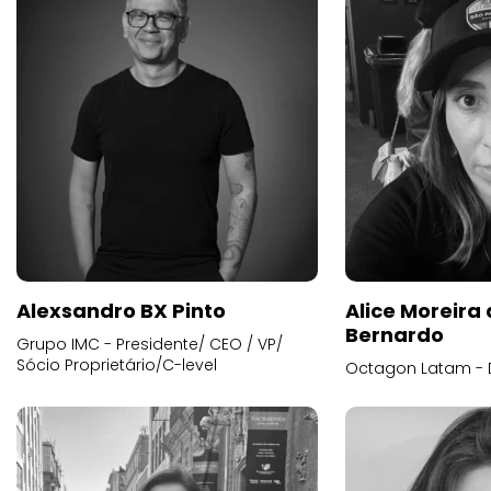
Alexsandro BX Pinto
Alice Moreira
Bernardo
Grupo IMC - Presidente/ CEO / VP/
Sócio Proprietário/C-level
Octagon Latam - D