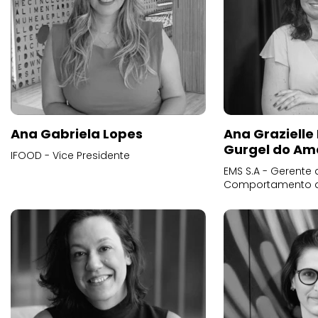
Ana Gabriela Lopes
Ana Grazielle
Gurgel do Am
IFOOD - Vice Presidente
EMS S.A - Gerente 
Comportamento 